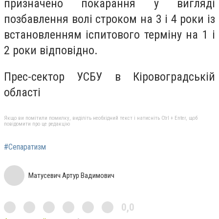
призначено покарання у вигляді
позбавлення волі строком на 3 і 4 роки із
встановленням іспитового терміну на 1 і
2 роки відповідно.
Прес-сектор УСБУ в Кіровоградській
області
Якщо ви помітили помилку, виділіть необхідний текст і натисніть Ctrl + Enter, щоб
повідомити про це редакцію
#Сепаратизм
Матусевич Артур Вадимович
0,0