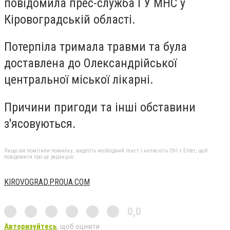
повідомила прес-служба ГУ МНС у
Кіровоградській області.
Потерпіла тримала травми та була
доставлена до Олександрійської
центральної міської лікарні.
Причини пригоди та інші обставини
з'ясовуються.
Якщо ви помітили помилку, виділіть необхідний текст і натисніть Ctrl + Enter, щоб
повідомити про це редакцію
KIROVOGRAD.PROUA.COM
0,0
Авторизуйтесь
, щоб оцінити