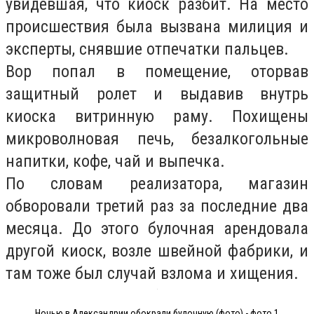
увидевшая, что киоск разбит. На место
происшествия была вызвана милиция и
эксперты, снявшие отпечатки пальцев.
Вор попал в помещение, оторвав
защитный ролет и выдавив внутрь
киоска витринную раму. Похищены
микроволновая печь, безалкогольные
напитки, кофе, чай и выпечка.
По словам реализатора, магазин
обворовали третий раз за последние два
месяца. До этого булочная арендовала
другой киоск, возле швейной фабрики, и
там тоже был случай взлома и хищения.
Ночью в Александрии обокрали булочную (фото) - фото 1