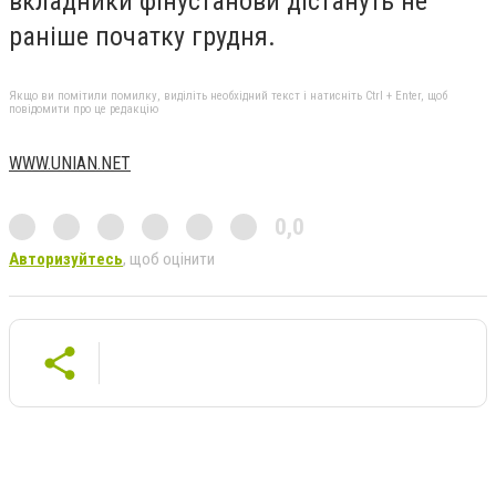
вкладники фінустанови дістануть не
раніше початку грудня.
Якщо ви помітили помилку, виділіть необхідний текст і натисніть Ctrl + Enter, щоб
повідомити про це редакцію
WWW.UNIAN.NET
0,0
Авторизуйтесь
, щоб оцінити