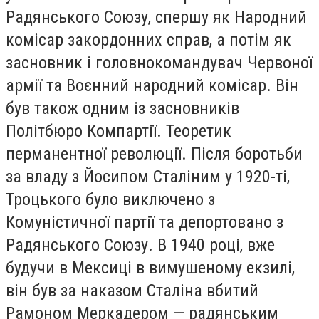
Радянського Союзу, спершу як Народний
комісар закордонних справ, а потім як
засновник і головнокомандувач Червоної
армії та Воєнний народний комісар. Він
був також одним із засновників
Політбюро Компартії. Теоретик
перманентної революції. Після боротьби
за владу з Йосипом Сталіним у 1920-ті,
Троцького було виключено з
Комуністичної партії та депортовано з
Радянського Союзу. В 1940 році, вже
будучи в Мексиці в вимушеному екзилі,
він був за наказом Сталіна вбитий
Рамоном Меркадером — радянським