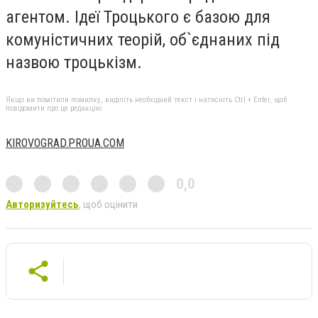
агентом. Ідеї Троцького є базою для
комуністичних теорій, об`єднаних під
назвою троцькізм.
Якщо ви помітили помилку, виділіть необхідний текст і натисніть Ctrl + Enter, щоб
повідомити про це редакцію
KIROVOGRAD.PROUA.COM
0,0
Авторизуйтесь
, щоб оцінити