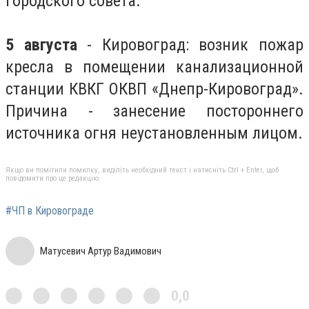
городского совета.
5 августа
- Кировоград: возник пожар
кресла в помещении канализационной
станции КВКГ ОКВП «Днепр-Кировоград».
Причина - занесение постороннего
источника огня неустановленным лицом.
Якщо ви помітили помилку, виділіть необхідний текст і натисніть Ctrl + Enter, щоб
повідомити про це редакцію
#ЧП в Кировограде
Матусевич Артур Вадимович
0,0