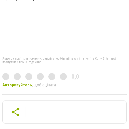
Якщо ви помітили помилку, виділіть необхідний текст і натисніть Ctrl + Enter, щоб
повідомити про це редакцію
0,0
Авторизуйтесь
, щоб оцінити