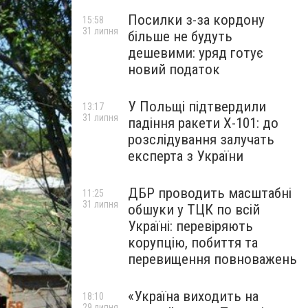
Посилки з-за кордону
15:58
31 липня
більше не будуть
дешевими: уряд готує
новий податок
У Польщі підтвердили
13:17
31 липня
падіння ракети Х-101: до
розслідування залучать
експерта з України
ДБР проводить масштабні
11:25
31 липня
обшуки у ТЦК по всій
Україні: перевіряють
корупцію, побиття та
перевищення повноважень
«Україна виходить на
18:10
29 липня