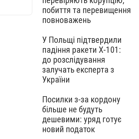
перевіряють корупцію,
побиття та перевищення
повноважень
У Польщі підтвердили
падіння ракети Х-101:
до розслідування
залучать експерта з
України
Посилки з-за кордону
більше не будуть
дешевими: уряд готує
новий податок