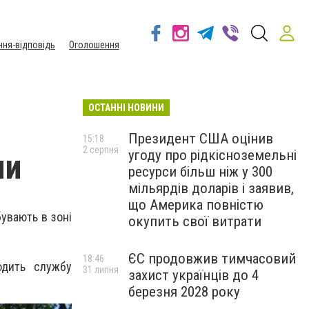
ння-відповідь
Оголошення
ОСТАННІ НОВИНИ
Президент США оцінив
15:18
2 серпня
угоду про рідкісноземельні
ми
ресурси більш ніж у 300
мільярдів доларів і заявив,
що Америка повністю
увають в зоні
окупить свої витрати
ЄС продовжив тимчасовий
18:46
одить службу
31 липня
захист українців до 4
березня 2028 року