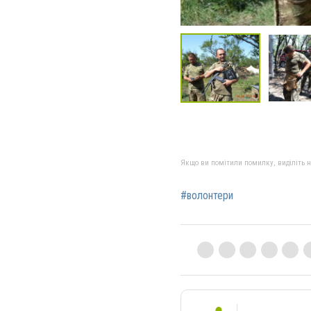
Якщо ви помітили помилку, виділіть нео
#волонтери