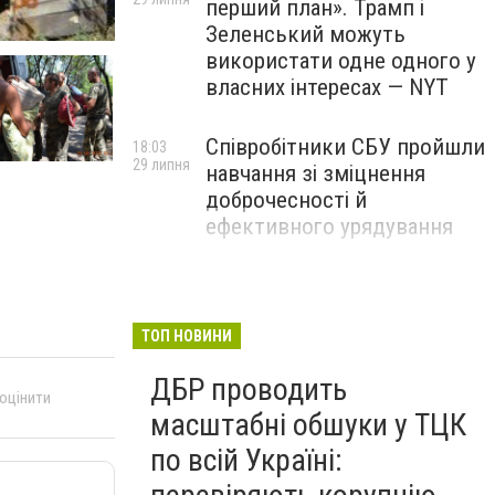
перший план». Трамп і
Зеленський можуть
використати одне одного у
власних інтересах — NYT
Співробітники СБУ пройшли
18:03
29 липня
навчання зі зміцнення
доброчесності й
ефективного урядування
Іран намагався раптово
16:00
29 липня
атакувати американські
війська: у CENTCOM
ТОП НОВИНИ
заявили про перехоплення
ДБР проводить
всіх ракет
 оцінити
масштабні обшуки у ТЦК
по всій Україні: