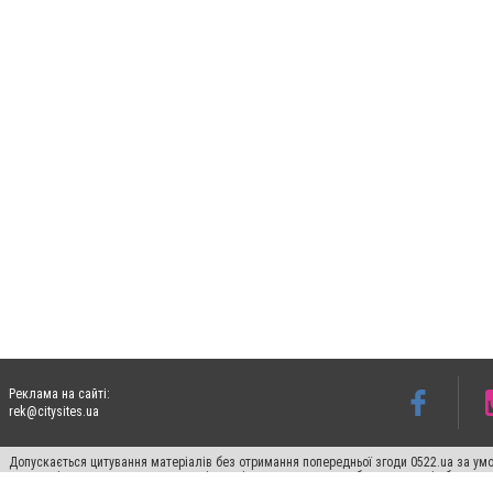
Реклама на сайті:
rek@citysites.ua
Допускається цитування матеріалів без отримання попередньої згоди 0522.ua за умо
систем гіперпосилання на цитовані статті не нижче другого абзацу в тексті або в я