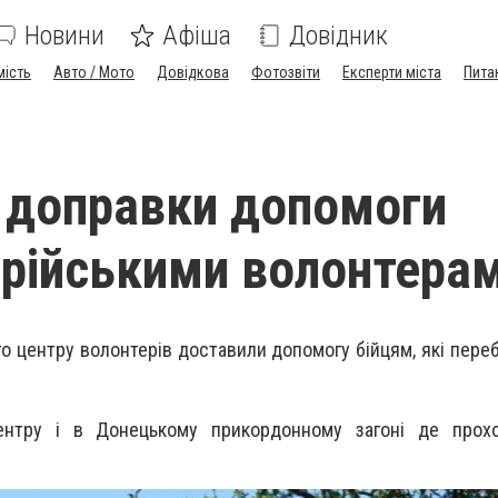
Новини
Афіша
Довідник
мість
Авто / Мото
Довідкова
Фотозвіти
Експерти міста
Пита
 доправки допомоги
рійськими волонтера
о центру волонтерів доставили допомогу бійцям, які переб
ентру і в Донецькому прикордонному загоні де прох