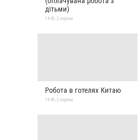
(оплачувана робота з
дітьми)
14:45, 2 серпня
Робота в готелях Китаю
14:45, 2 серпня