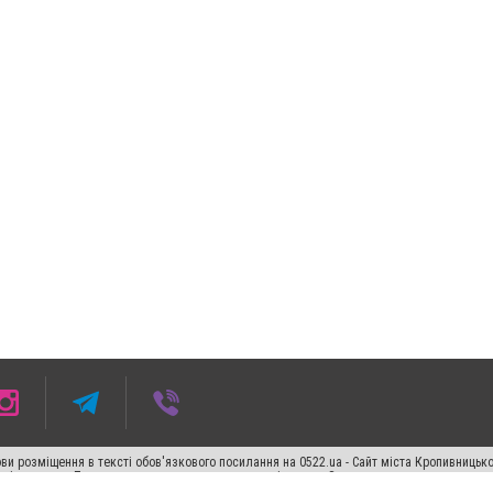
ви розміщення в тексті обов'язкового посилання на 0522.ua - Сайт міста Кропивницьк
кості джерела. Порушення виняткових прав переслідується Законом.