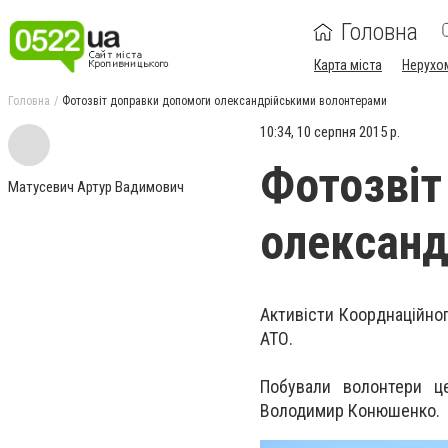
Головна
Карта міста
Нерухо
Головна
Фотозвіт доправки допомоги олександрійськими волонтерами
10:34, 10 серпня 2015 р.
Фотозвіт
Матусевич Артур Вадимович
олександ
Активісти Коорднаційног
АТО.
Побували волонтери ц
Володимир Конюшенко.