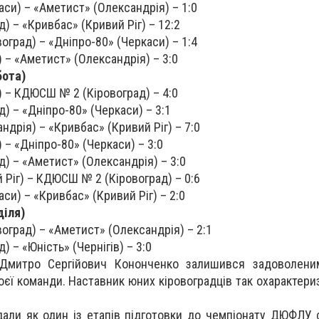
аси) – «Аметист» (Олександрія) – 1:0
д) – «Кривбас» (Кривий Ріг) – 12:2
оград) – «Дніпро-80» (Черкаси) – 1:4
в) – «Аметист» (Олександрія) – 3:0
бота)
в) – КДЮСШ № 2 (Кіровоград) – 4:0
д) – «Дніпро-80» (Черкаси) – 3:1
ндрія) – «Кривбас» (Кривий Ріг) – 7:0
) – «Дніпро-80» (Черкаси) – 3:0
ад) – «Аметист» (Олександрія) – 3:0
 Ріг) – КДЮСШ № 2 (Кіровоград) – 0:6
аси) – «Кривбас» (Кривий Ріг) – 2:0
діля)
оград) – «Аметист» (Олександрія) – 2:1
д) – «Юність» (Чернігів) – 3:0
 Дмитро Сергійович Кононченко залишився задоволени
воєї команди. Наставник юних кіровоградців так охарактер
дали як один із етапів підготовки до чемпіонату ДЮФЛУ