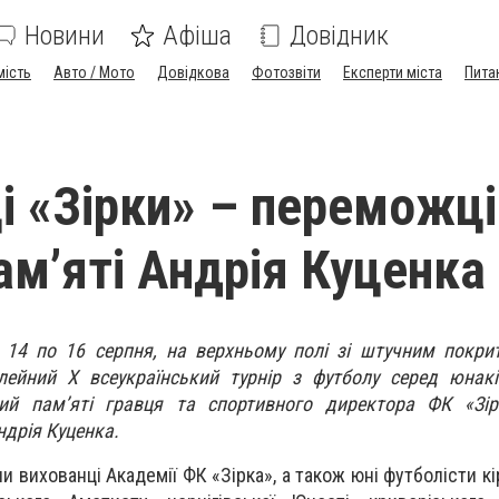
Новини
Афіша
Довідник
мість
Авто / Мото
Довідкова
Фотозвіти
Експерти міста
Пита
і «Зірки» – переможці
ам’яті Андрія Куценка
 14 по 16 серпня, на верхньому полі зі штучним покри
ілейний Х всеукраїнський турнір з футболу серед юнак
ий пам’яті гравця та спортивного директора ФК «Зірк
дрія Куценка.
и вихованці Академії ФК «Зірка», а також юні футболісти к