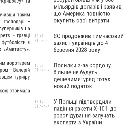
«Кривбасу» та
мільярдів доларів і заявив,
що Америка повністю
начивши таким
окупить свої витрати
и господарі –
суперників на
третє – гравці
ЄС продовжив тимчасовий
18:46
31 липня
 футболісти з
захист українців до 4
 «Аметисту».
березня 2028 року
щим воротарем
Посилки з-за кордону
15:58
ром – Валерій
31 липня
більше не будуть
авцем турніру
дешевими: уряд готує
новий податок
акож отримала
У Польщі підтвердили
13:17
31 липня
падіння ракети Х-101: до
розслідування залучать
експерта з України