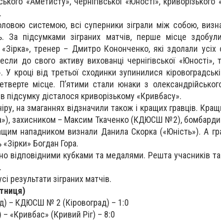
кого «Аметисту», чернігівської «Юності», криворізького 
.
оловою системою, всі суперники зіграли між собою, виз
ь. За підсумками зіграних матчів, перше місце здобул
 «Зірка», тренер – Дмитро Кононченко, які здолали усіх 
несли до свого активу вихованці чернігівської «Юності», 
. У кроці від третьої сходинки зупинилися кіровоградські
верте місце. П’ятими стали юнаки з олександрійського
 в підсумку дісталося криворізькому «Кривбасу».
іру, на змаганнях відзначили також і кращих гравців. Кра
ка»), захисником – Максим Ткаченко (КДЮСШ №2), бомбарди
ащим нападником визнали Данила Скорка («Юність»). А гр
 «Зірки» Богдан Гора.
ено відповідними кубками та медалями. Решта учасників т
.
сі результати зіграних матчів.
ятниця)
ад) – КДЮСШ № 2 (Кіровоград) – 1:0
) – «Кривбас» (Кривий Ріг) – 8:0