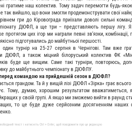
сені гратиме наш колектив. Тому задач перемогти будь-яко
ле так вийшло, що вони змогли продемонструвати свої найк
 рівнем гри до Кіровограда приїхали доволі сильні команд
мпіонату ДЮФЛ, а ще три – представляють першу лігу. 
 протягом цих ігор ми награли певні зв’язки, комбінації,
, якісно підготувались до майбутньої першості.
один турнір на 25-27 серпня в Чернігові. Там вже гра
ги ДЮФЛ, а також міцний білоруський колектив ФК «Мін
иків буде ще вищим. Саме такі турніри, повторюсь, до
овку до майбутнього чемпіонату в ДЮФЛУ.
е перед командою на прийдешній сезон в ДЮФЛ?
ється грандом. Та й у вищій лізі ДЮФЛ «Зірка» грає всього
є. Тому, думаю, хорошим результатом вважатиметься, 
йкращих у своїй групі. А якщо ми зможемо вийти в раунд ст
ращих, то це буде дуже серйозним досягненням наших ф
енко.
бхідний текст і натисніть Ctrl + Enter, щоб повідомити про це редакцію