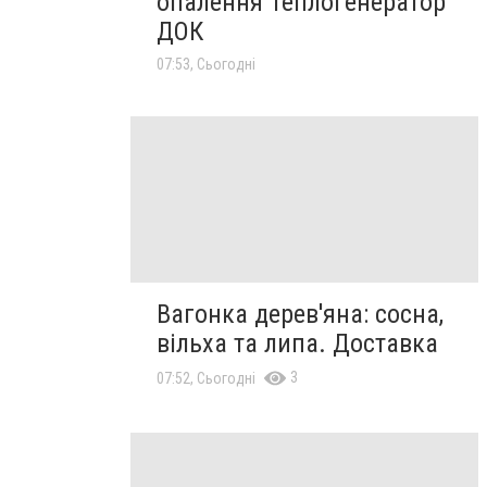
опалення Теплогенератор
ДОК
07:53, Сьогодні
Вагонка дерев'яна: сосна,
вільха та липа. Доставка
3
07:52, Сьогодні