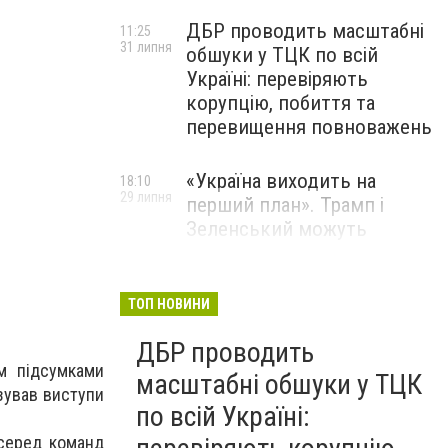
ДБР проводить масштабні
11:25
31 липня
обшуки у ТЦК по всій
Україні: перевіряють
корупцію, побиття та
перевищення повноважень
«Україна виходить на
18:10
29 липня
перший план». Трамп і
Зеленський можуть
використати одне одного у
власних інтересах — NYT
ТОП НОВИНИ
Співробітники СБУ пройшли
18:03
ДБР проводить
29 липня
навчання зі зміцнення
м підсумками
доброчесності й
масштабні обшуки у ТЦК
изував виступи
ефективного урядування
по всій Україні:
 серед команд