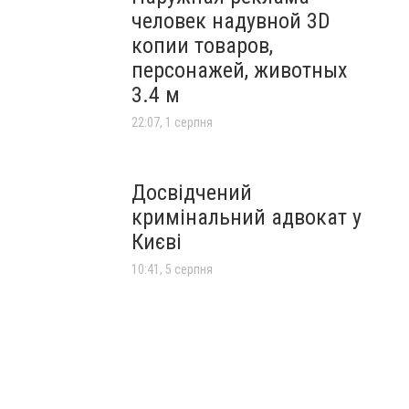
человек надувной 3D
копии товаров,
персонажей, животных
3.4 м
22:07, 1 серпня
Досвідчений
кримінальний адвокат у
Києві
10:41, 5 серпня