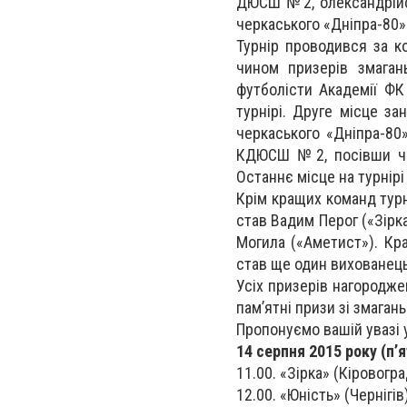
ДЮСШ №2, олександрійсь
черкаського «Дніпра-80»
Турнір проводився за к
чином призерів змаган
футболісти Академії ФК
турнірі. Друге місце за
черкаського «Дніпра-80»
КДЮСШ №2, посівши чет
Останнє місце на турнірі
Крім кращих команд турн
став Вадим Перог («Зір
Могила («Аметист»). Кр
став ще один вихованець
Усіх призерів нагородж
пам’ятні призи зі змагань
Пропонуємо вашій увазі у
14 серпня 2015 року (п’
11.00. «Зірка» (Кіровогр
12.00. «Юність» (Чернігів