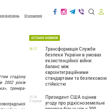
ння-відповідь
Оголошення
ОСТАННІ НОВИНИ
Трансформація Служби
16:17
безпеки України в умовах
екзистенційної війни:
баланс між
євроінтеграційними
ттям стадіону
стандартами та безпековою
ів 2002 років
стійкістю
а», тренера-
Президент США оцінив
15:18
2 серпня
угоду про рідкісноземельні
іровоградської
ресурси більш ніж у 300