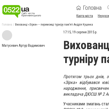
Головна
Карта міста
Нерухо
Головна
Вихованці «Зірки» – переможці турніру пам’яті Андрія Куценка
17:15, 19 серпня 2015 р.
Вихованц
Матусевич Артур Вадимович
турніру п
Протягом трьох днів, з
«Зірка» відбувався юв
народження, присвячен
викладача ДЮСШ № 2 Ан
Учасниками змагань стал