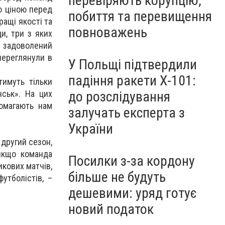
перевіряють корупцію,
ю ціною перед
побиття та перевищення
ращі якості та
повноважень
и, три з яких
Я задоволений
 переглянули в
У Польщі підтвердили
падіння ракети Х-101:
тимуть тільки
до розслідування
ськ». На цих
помагають нам
залучать експерта з
України
 другий сезон,
якщо команда
Посилки з-за кордону
икових матчів,
більше не будуть
утболістів, –
дешевими: уряд готує
новий податок