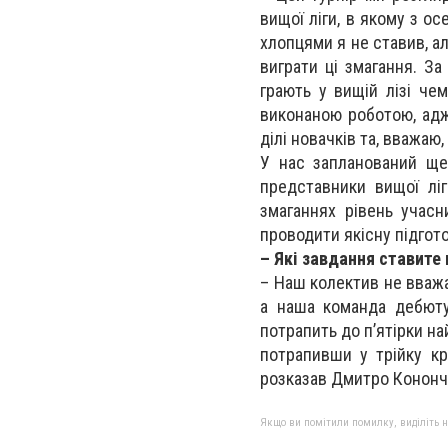
вищої ліги, в якому з о
хлопцями я не ставив, а
виграти ці змагання. За
грають у вищій лізі че
виконаною роботою, адже
ділі новачків та, вважаю
У нас запланований ще 
представники вищої лі
змаганнях рівень учасн
проводити якісну підгот
– Які завдання ставит
– Наш колектив не вважа
а наша команда дебюту
потрапить до п’ятірки на
потрапивши у трійку к
розказав Дмитро Кононч
Якщо ви помітили помилку, виділіть нео