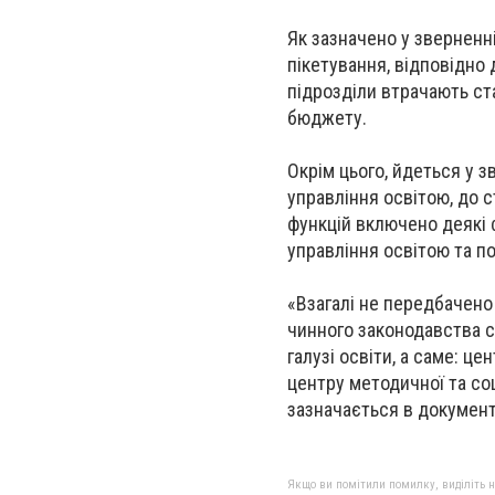
Як зазначено у зверненні
пікетування, відповідно
підрозділи втрачають ст
бюджету.
Окрім цього, йдеться у 
управління освітою, до 
функцій включено деякі 
управління освітою та п
«Взагалі не передбачено
чинного законодавства с
галузі освіти, а саме: це
центру методичної та со
зазначається в документ
Якщо ви помітили помилку, виділіть нео