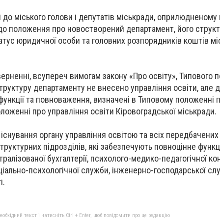
 до міського голови і депутатів міськради, оприлюдненому 
 до положення про новостворений департамент, його структ
атус юридичної особи та головних розпорядників коштів мі
зверненні, всупереч вимогам закону «Про освіту», Типового
структуру департаменту не внесено управління освіти, але д
функції та повноваження, визначені в Типовому положенні 
оложенні про управління освіти Кіровоградської міськради.
 існування органу управління освітою та всіх передбачени
труктурних підрозділів, які забезпечують повноцінне функ
нтралізованої бухгалтерії, психолого-медико-педагогічної кон
ціально-психологічної служби, інженерно-господарської сл
і.
бхідний текст і натисніть Ctrl + Enter, щоб повідомити про це редакцію