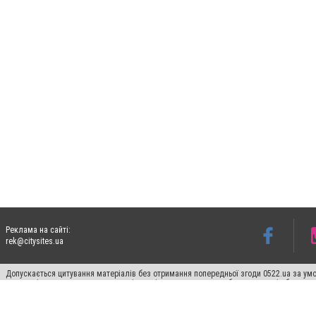
Реклама на сайті:
rek@citysites.ua
Допускається цитування матеріалів без отримання попередньої згоди 0522.ua за умо
систем гіперпосилання на цитовані статті не нижче другого абзацу в тексті або в я
Матеріали з плашками "Новини компаній", "Промо", "Партнерський матеріал", "Партнер