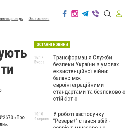
ння-відповідь
Оголошення
ОСТАННІ НОВИНИ
тують
Трансформація Служби
16:17
Вчора
безпеки України в умовах
іти
екзистенційної війни:
баланс між
євроінтеграційними
ю
стандартами та безпековою
стійкістю
У роботі застосунку
10:10
 №2670 «Про
4 серпня
"Резерв+" стався збій -
ди».
сервіс тимчасово не