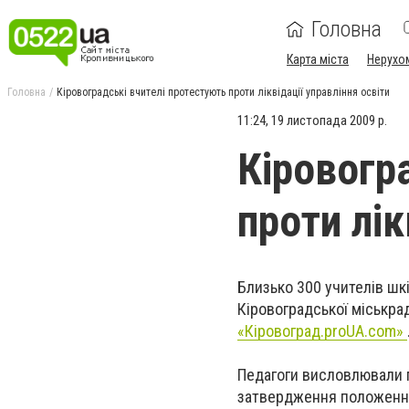
Головна
Карта міста
Нерухо
Головна
Кіровоградські вчителі протестують проти ліквідації управління освіти
11:24, 19 листопада 2009 р.
Кіровогр
проти лік
Близько 300 учителів шкі
Кіровоградської міськра
«Кіровоград.proUA.com»
Педагоги висловлювали 
затвердження положення 