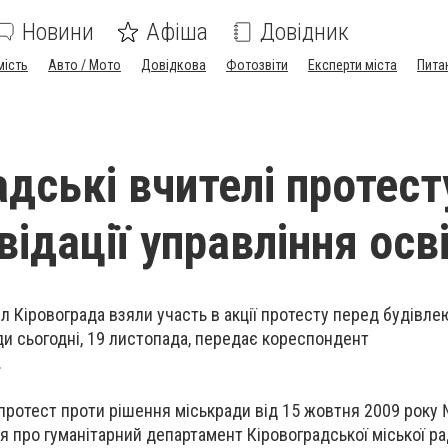
Новини
Афіша
Довідник
мість
Авто / Мото
Довідкова
Фотозвіти
Експерти міста
Пита
адські вчителі протес
відації управління осв
л Кіровограда взяли участь в акції протесту перед будівле
ди сьогодні, 19 листопада, передає кореспондент
.
протест проти рішення міськради від 15 жовтня 2009 року
про гуманітарний департамент Кіровоградської міської ра