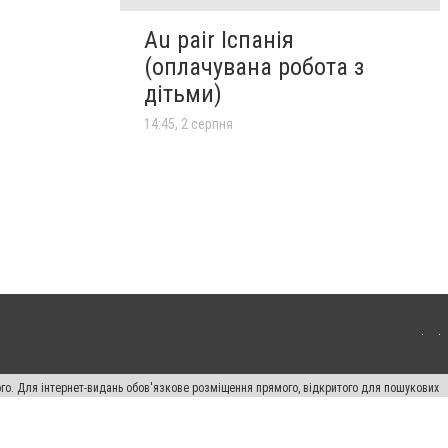
Au pair Іспанія
(оплачувана робота з
дітьми)
14:45, 2 серпня
ого. Для інтернет-видань обов'язкове розміщення прямого, відкритого для пошукових
лама" публікуються на правах реклами.