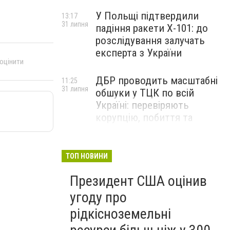
У Польщі підтвердили
13:17
31 липня
падіння ракети Х-101: до
розслідування залучать
експерта з України
 оцінити
ДБР проводить масштабні
11:25
31 липня
обшуки у ТЦК по всій
Україні: перевіряють
корупцію, побиття та
перевищення повноважень
«Україна виходить на
ТОП НОВИНИ
18:10
29 липня
перший план». Трамп і
Президент США оцінив
Зеленський можуть
використати одне одного у
угоду про
власних інтересах — NYT
рідкісноземельні