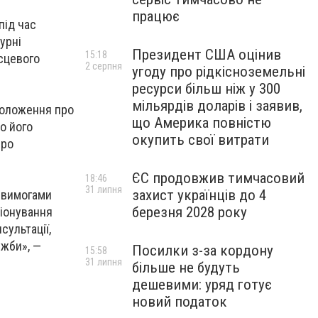
працює
під час
урні
Президент США оцінив
15:18
сцевого
2 серпня
угоду про рідкісноземельні
ресурси більш ніж у 300
мільярдів доларів і заявив,
 положення про
що Америка повністю
о його
окупить свої витрати
про
ЄС продовжив тимчасовий
18:46
31 липня
захист українців до 4
х вимогами
березня 2028 року
ціонування
сультації,
ужби», —
Посилки з-за кордону
15:58
31 липня
більше не будуть
дешевими: уряд готує
новий податок