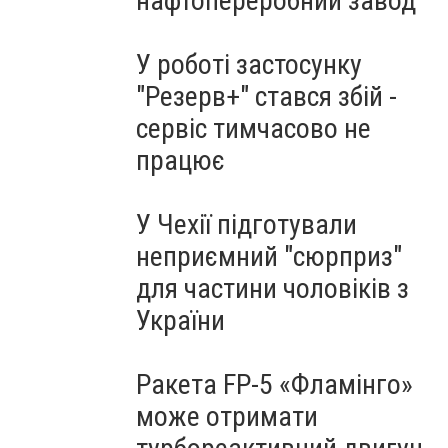
нафтопереробний завод
У роботі застосунку
"Резерв+" стався збій -
сервіс тимчасово не
працює
У Чехії підготували
неприємний "сюрприз"
для частини чоловіків з
України
Ракета FP-5 «Фламінго»
може отримати