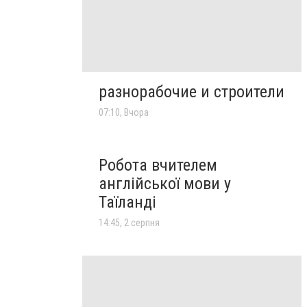
разнорабочие и строители
07:10, Вчора
Робота вчителем
англійської мови у
Таїланді
14:45, 2 серпня