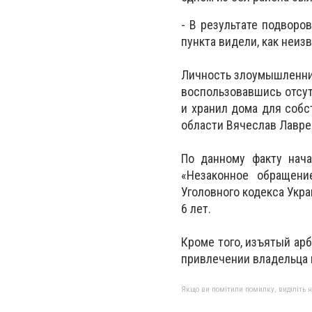
- В результате подворо
пункта видели, как неиз
Личность злоумышленник
воспользовавшись отсут
и хранил дома для собс
области Вячеслав Лавре
По данному факту нача
«Незаконное обращен
Уголовного кодекса Укра
6 лет.
Кроме того, изъятый арб
привлечении владельца 
Якщо ви помітили помилку, виділіть нео