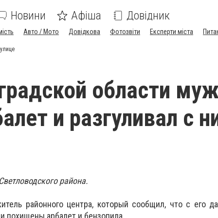
Новини
Афіша
Довідник
мість
Авто / Мото
Довідкова
Фотозвіти
Експерти міста
Пита
 улице
градской области му
балет и разгуливал с н
Светловодского района.
итель районного центра, который сообщил, что с его д
ли похищены арбалет и бензопила.