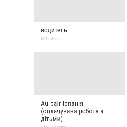
водитель
07:10, Вчора
Au pair Іспанія
(оплачувана робота з
дітьми)