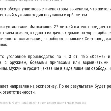
вого обхода участковые инспекторы выяснили, что жител
вестный мужчина ходил по улицам с арбалетом.
а установили. Им оказался 27-летний житель соседнего с
ствием хозяев, с одного из дачных домов он украл арбале
твенного пользования, - сообщил начальник Светловодск
нюк.
то уголовное производство по ч. 3 ст. 185 «Кража» и 
ие с оружием, боевыми припасами или взрывчатыми 
ины. Мужчине грозит наказание в виде лишения свободы на
алет направлен на экспертизу. По ее результатам будет р
к ответственности.
бхідний текст і натисніть Ctrl + Enter, щоб повідомити про це редакцію