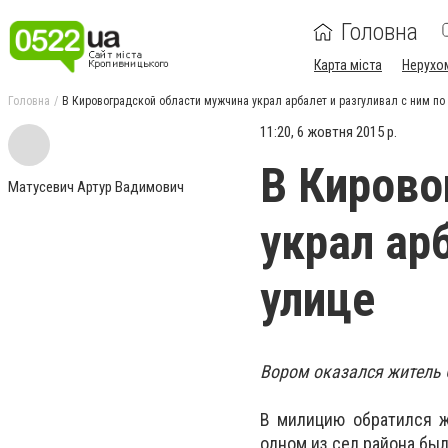
Головна
Карта міста
Нерухо
Головна
В Кировоградской области мужчина украл арбалет и разгуливал с ним по
11:20, 6 жовтня 2015 р.
В Кирово
Матусевич Артур Вадимович
украл ар
улице
Вором оказался житель 
В милицию обратился ж
одном из сел района бы