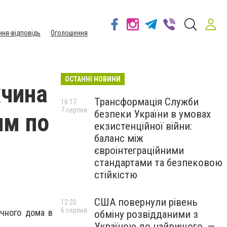
ння-відповідь
Оголошення
ОСТАННІ НОВИНИ
жчина
Трансформація Служби
16:17
7 серпня
безпеки України в умовах
им по
екзистенційної війни:
баланс між
євроінтеграційними
стандартами та безпековою
стійкістю
США повернули рівень
12:20
6 серпня
ачного дома в
обміну розвідданими з
Україною до найвищого, —