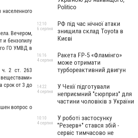
Politico
и населенного
РФ під час нічної атаки
12:10
6 серпня
знищила склад Toyota в
ела. Вечером,
Києві
т и бензопилу
ого ГО УМВД в
Ракета FP-5 «Фламінго»
16:16
4 серпня
може отримати
турбореактивний двигун
ч. 2 ст. 263
веществами»
 срок от 3 до
У Чехії підготували
14:22
4 серпня
неприємний "сюрприз" для
частини чоловіків з України
ешен вопрос о
У роботі застосунку
10:10
4 серпня
"Резерв+" стався збій -
сервіс тимчасово не