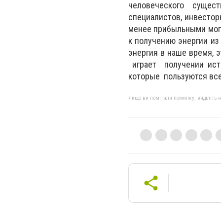
человеческого сущес
специалистов, инвестор
менее прибыльными могу
к получению энергии из
энергия в наше время, 
играет получении исто
которые пользуются все
Якщо ви помітили помилку, виділіть нео