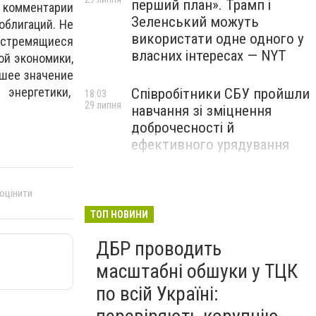
перший план». Трамп і
комментарии
Зеленський можуть
облигаций. Не
використати одне одного у
, стремящиеся
власних інтересах — NYT
ой экономики,
ьшее значение
 энергетики,
Співробітники СБУ пройшли
18:03
29 липня
навчання зі зміцнення
доброчесності й
ефективного урядування
Іран намагався раптово
16:00
 оцінити
29 липня
атакувати американські
війська: у CENTCOM
ТОП НОВИНИ
заявили про перехоплення
ДБР проводить
всіх ракет
масштабні обшуки у ТЦК
по всій Україні: