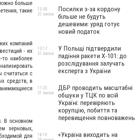
 можно больше
Посилки з-за кордону
15:58
етения, такие
31 липня
більше не будуть
дешевими: уряд готує
новий податок
ских компаний
У Польщі підтвердили
13:17
вестиций - их
31 липня
падіння ракети Х-101: до
-то наиболее
розслідування залучать
нализировать
експерта з України
ы считаться с
х средств, в
ДБР проводить масштабні
занимающиеся
11:25
31 липня
обшуки у ТЦК по всій
Україні: перевіряють
корупцію, побиття та
перевищення повноважень
. В основном
ем зерновых,
«Україна виходить на
18:10
обходимой для
29 липня