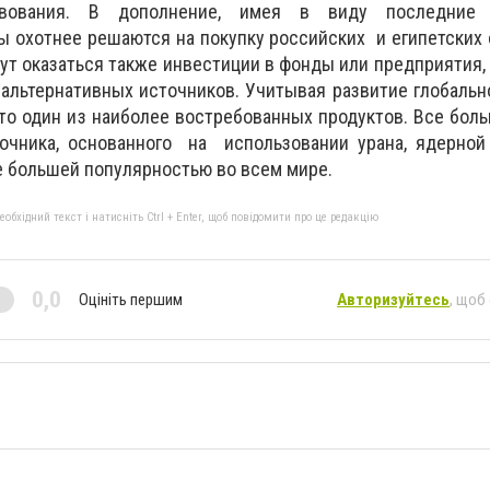
твования. В дополнение, имея в виду последние 
ы охотнее решаются на покупку российских и египетских 
т оказаться также инвестиции в фонды или предприятия
 альтернативных источников. Учитывая развитие глобальн
это один из наиболее востребованных продуктов. Все бол
чника, основанного на использовании урана, ядерной
 большей популярностью во всем мире.
бхідний текст і натисніть Ctrl + Enter, щоб повідомити про це редакцію
0,0
Оцініть першим
Авторизуйтесь
, щоб