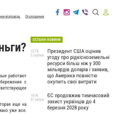
ння-відповідь
Оголошення
ОСТАННІ НОВИНИ
ньги?
Президент США оцінив
15:18
2 серпня
угоду про рідкісноземельні
ресурси більш ніж у 300
мільярдів доларів і заявив,
що Америка повністю
рые работают
окупить свої витрати
сбережения с
ответствующее
ЄС продовжив тимчасовий
18:46
31 липня
захист українців до 4
оторая еще на
березня 2028 року
мано уже все.