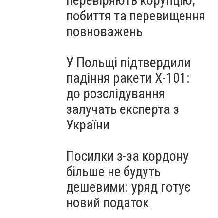
перевіряють корупцію,
побиття та перевищення
повноважень
У Польщі підтвердили
падіння ракети Х-101:
до розслідування
залучать експерта з
України
Посилки з-за кордону
більше не будуть
дешевими: уряд готує
новий податок