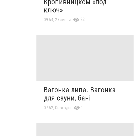
Кропивницком «под
ключ»
22
09:54, 27 липня
Вагонка липа. Вагонка
для сауни, бані
1
07:52, Сьогодні