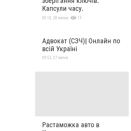
зберігання ключів.
Капсули часу.
13
05:10, 28 липня
Адвокат (СЗЧ)| Онлайн по
всій Україні
09:53, 27 липня
Растаможка авто в