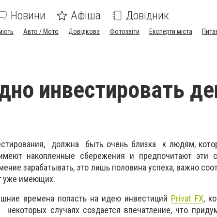
Новини
Афіша
Довідник
мість
Авто / Мото
Довідкова
Фотозвіти
Експерти міста
Пита
дно инвестировать де
естирования, должна быть очень близка к людям, кото
 имеют накопленные сбережения и предпочитают эти 
мение зарабатывать, это лишь половина успеха, важно со
г уже имеющих.
ешние времена попасть на идею инвестиций
Privat FX
, к
В некоторых случаях создается впечатление, что приду