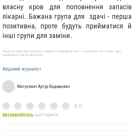
власну кров для поповнення запасів
лікарні. Бажана група для здачі - перша
позитивна, проте будуть прийматися й
інші групи для заміни.
Якщо ви помітили помилку, виділіть необхідний текст і натисніть Ctrl + Enter, щоб
повідомити про це редакцію
#відомий журналіст
Матусевич Артур Вадимович
0,0
Авторизуйтесь
, щоб оцінити