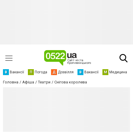
В
Вакансії
П
Погода
Д
Дозвілля
В
Вакансії
М
Медицина
Головна
Афіша
Театри
Снігова королева