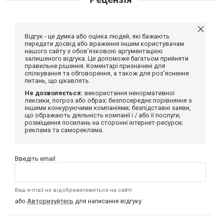
Відгук - це думка або оцінка людей, які бажають
передати досвід або враження іншим користувачам
нашого сайту з обов'язковою аргументацією
залишеного відгука. Це допоможе багатьом прийняти
правильне рішення. Коментарі призначені для
спілкування та обговорення, а також для роз'яснення
питань, що цікавлять.
Не дозволяється:
використання ненормативної
лексики, погроз або образ; безпосереднє порівняння з
іншими конкуруючими компаніями; безпідставні заяви,
що ображають діяльність компанії і / або її послуги;
розміщення посилань на сторонні інтернет-ресурси;
реклама та самореклама.
Введіть email:
Ваш e-mail не відображатиметься на сайті
або
Авторизуйтесь
для написання відгуку