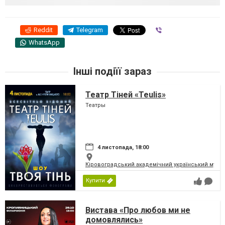
Reddit
Telegram
Viber
WhatsApp
Інші подіїї зараз
Театр Тіней «Teulis»
Театры
4 листопада, 18:00
Кіровоградський академічний український музич
Купити
Вистава «Про любов ми не
домовлялись»