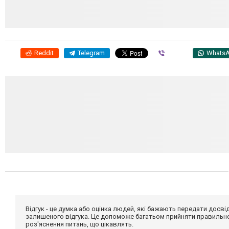
Reddit
Telegram
Viber
Whats
Відгук - це думка або оцінка людей, які бажають передати дос
залишеного відгука. Це допоможе багатьом прийняти правильне 
роз'яснення питань, що цікавлять.