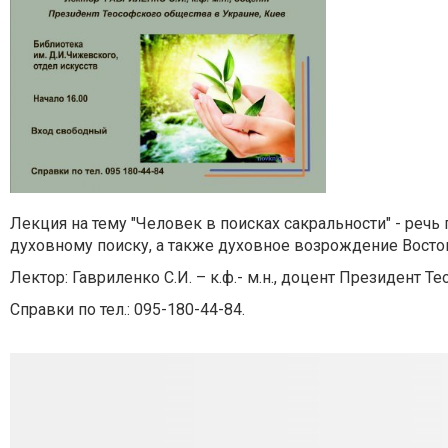
Лекция на тему "Человек в поисках сакральности" - речь 
духовному поиску, а также духовное возрождение Восток
Лектор: Гавриленко С.И. – к.ф.- м.н., доцент Президент Т
Справки по тел.: 095-180-44-84.