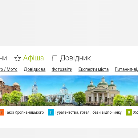
ни
Афіша
Довідник
о / Мото
Довідкова
Фотозвіти
Експерти міста
Питання-ві
Т
Таксі Кропивницького
Т
Турагентства, готелі, бази відпочинку
0
05