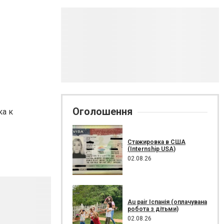
Оголошення
ка к
Стажировка в США
(Internship USA)
02.08.26
Au pair Іспанія (оплачувана
робота з дітьми)
02.08.26