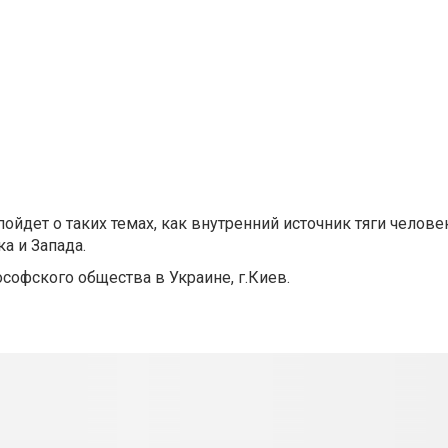
пойдет о таких темах, как
внутренний источник тяги челове
а и Запада.
еософского общества в Украине, г.Киев.