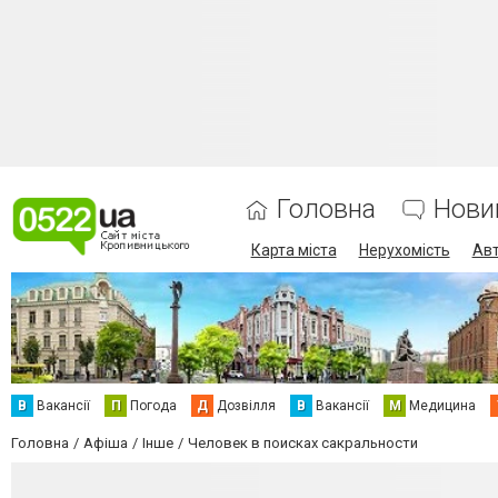
Головна
Нови
Карта міста
Нерухомість
Авт
В
Вакансії
П
Погода
Д
Дозвілля
В
Вакансії
М
Медицина
Головна
Афіша
Інше
Человек в поисках сакральности