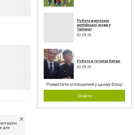
Робота вчителем
англійської мови у
Таїланді
02.08.26
Робота в готелях Китаю
02.08.26
Розмістити оголошення у цьому блоці
Додати
ментацією
ж для