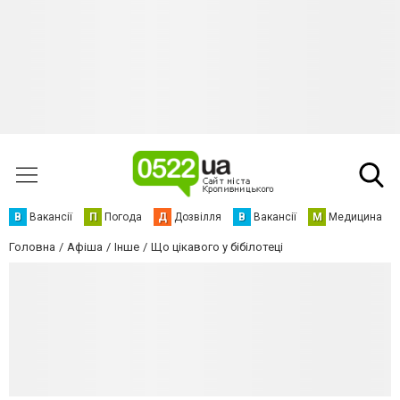
В
Вакансії
П
Погода
Д
Дозвілля
В
Вакансії
М
Медицина
Головна
Афіша
Інше
Що цікавого у бібілотеці