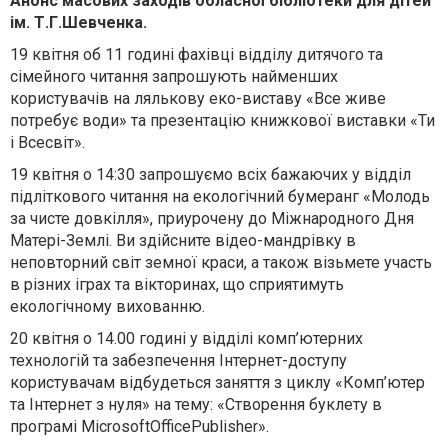
Анонс масових заходів обласної бібліотеки для дітей
ім. Т.Г.Шевченка.
19 квітня об 11 годині фахівці відділу дитячого та
сімейного читання запрошують найменших
користувачів на лялькову еко-виставу «Все живе
потребує води» та презентацію книжкової виставки «Ти
і Всесвіт».
19 квітня о 14:30 запрошуємо всіх бажаючих у відділ
підліткового читання на екологічний бумеранг «Молодь
за чисте довкілля», приурочену до Міжнародного Дня
Матері-Землі. Ви здійсните відео-мандрівку в
неповторний світ земної краси, а також візьмете участь
в різних іграх та вікторинах, що сприятимуть
екологічному вихованню.
20 квітня о 14.00 годині у відділі комп’ютерних
технологій та забезпечення Інтернет-доступу
користувачам відбудеться заняття з циклу «Комп’ютер
та Інтернет з нуля» на тему: «Створення буклету в
програмі MicrosoftOfficePublisher».