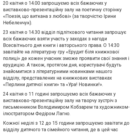
20 квітня о 14.00 запрошуємо всіх бажаючих у
виставково-презентаційну залу на поетичну сторінку
«Поезія, що виткана з любові» (за творчістю Ірини
Небеленчук).
23 квітня о 14.30 відділ підліткового читання запрошує
всіх бажаючих взяти участь у заходах з нагоди
Всесвітнього дня книги і авторського права. О 14:30
завітайте на літературну гру «Ерудит біля книжкової
полиці» де кожен учасник зможе проявити свої знання і
ерудицію. А також, протягом дня, користувачі будуть
знайомитися з літературними новинками нашого
відділу, представлених на книжкових виставках
«Перлини дитячої книги» та «Ура! Новинки!».
24 квітня о 11 годині запрошуємо всіх бажаючих у
виставково-презентаційну залу на творчу зустріч з
письменником Володимиром Кобзарем та художником-
ілюстратором Федіром Лагно.
Кожної неділі з 12 до 15 години запрошуємо завітати до
відділу дитячого та сімейного читання, де в цей час