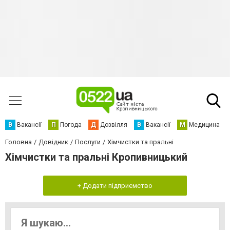
В
Вакансії
П
Погода
Д
Дозвілля
В
Вакансії
М
Медицина
Головна
Довідник
Послуги
Хімчистки та пральні
Хімчистки та пральні Кропивницький
+ Додати підприємство