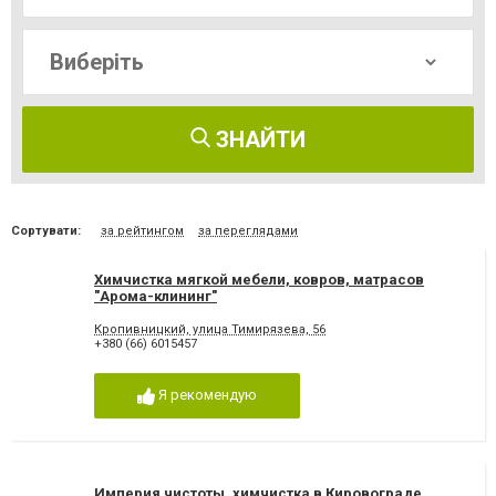
ЗНАЙТИ
Сортувати:
за рейтингом
за переглядами
Химчистка мягкой мебели, ковров, матрасов
"Арома-клининг"
Кропивницкий, улица Тимирязева, 56
+380 (66) 6015457
Я рекомендую
Империя чистоты, химчистка в Кировограде