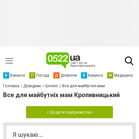
В
Вакансії
П
Погода
Д
Дозвілля
В
Вакансії
М
Медицина
Головна
Довідник
Шопінг
Все для майбутніх мам
Все для майбутніх мам Кропивницький
+ Додати підприємство