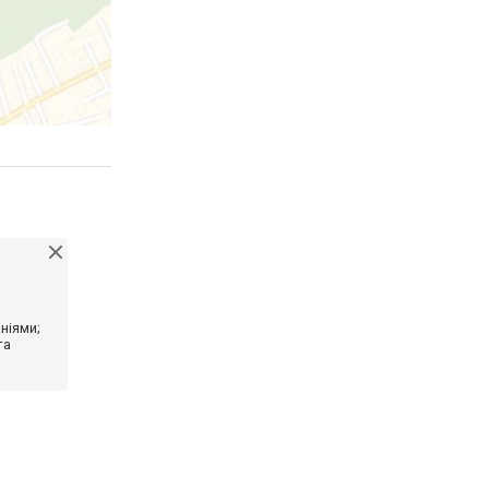
ніями;
та