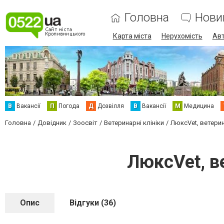
Головна
Нови
Карта міста
Нерухомість
Авт
В
Вакансії
П
Погода
Д
Дозвілля
В
Вакансії
М
Медицина
Головна
Довідник
Зоосвіт
Ветеринарні клініки
ЛюксVet, ветери
ЛюксVet, в
Опис
Відгуки (36)