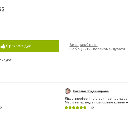
95
Авторизуйтесь
,
Я рекомендую
щоб оцінити і порекомендувати
ендують
Наталья Владимирова
Лікарі професійно ставляться до здор
Масік тепер веде повноцінне котяче ж
2
12