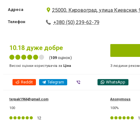
Адреса
25000, Кировоград, улица Киевская, 
Телефон
+380 (50) 239-62-79
10.18
дуже добре
(
109
оцінок)
3 людини реком
Високі оцінки користувачів за
Ціна
Reddit
Telegram
Viber
WhatsApp
terpak1966@gmail.com
Anonymous
100
100%
12
1