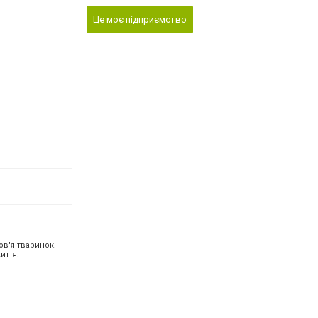
Це моє підприємство
ов'я тваринок.
иття!