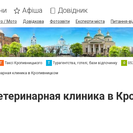
ни
Афіша
Довідник
о / Мото
Довідкова
Фотозвіти
Експерти міста
Питання-ві
Т
Таксі Кропивницького
Т
Турагентства, готелі, бази відпочинку
0
05
нарная клиника в Кропивницком
етеринарная клиника в К