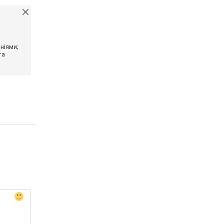
ніями;
та