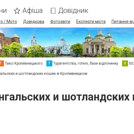
ни
Афіша
Довідник
о / Мото
Довідкова
Фотозвіти
Експерти міста
Питання-ві
Т
Таксі Кропивницького
Т
Турагентства, готелі, бази відпочинку
0
05
гальских и шотландских кошек в Кропивницком
енгальских и шотландских