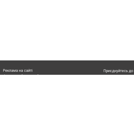
Реклама на сайті
Приєднуйтесь до 
Франшиза "CitySites"
Реклама на сайті:
Допускається цит
rek@citysites.ua
обов'язкового по
прямого, відкрито
або в якості дже
Матеріали з плаш
"Політичні новини
Політика конфіде