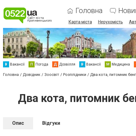
Головна
Нови
Карта міста
Нерухомість
Авт
В
Вакансії
П
Погода
Д
Дозвілля
В
Вакансії
М
Медицина
Головна
Довідник
Зоосвіт
Розплідники
Два кота, питомник бен
Два кота, питомник б
Опис
Відгуки