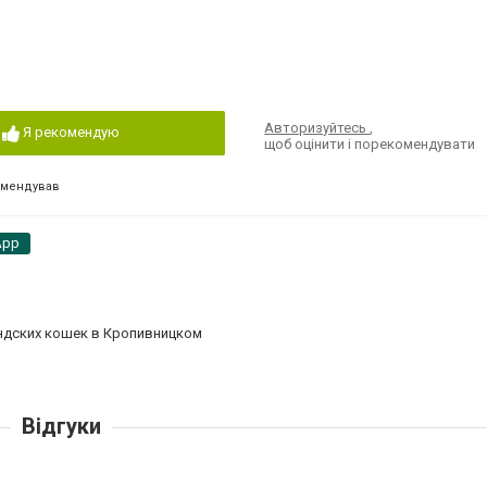
Авторизуйтесь
,
Я рекомендую
щоб оцінити і порекомендувати
омендував
App
андских кошек в Кропивницком
Відгуки