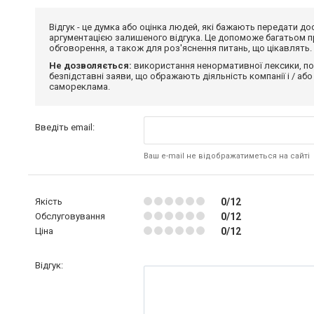
Відгук - це думка або оцінка людей, які бажають передати 
аргументацією залишеного відгука. Це допоможе багатьом пр
обговорення, а також для роз'яснення питань, що цікавлять.
Не дозволяється:
використання ненормативної лексики, по
безпідставні заяви, що ображають діяльність компанії і / або
самореклама.
Введіть email:
Ваш e-mail не відображатиметься на сайті
Якість
0/12
Обслуговування
0/12
Ціна
0/12
Відгук: