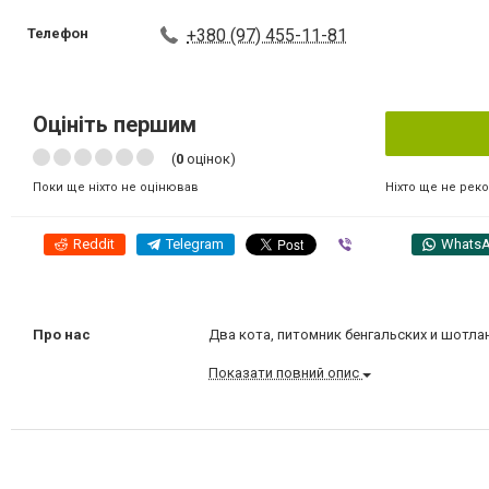
Телефон
+380 (97) 455-11-81
Оцініть першим
(
0
оцінок)
Ніхто ще не рек
Поки ще ніхто не оцінював
Reddit
Telegram
Viber
Whats
Про нас
Два кота, питомник бенгальских и шотл
Показати повний опис