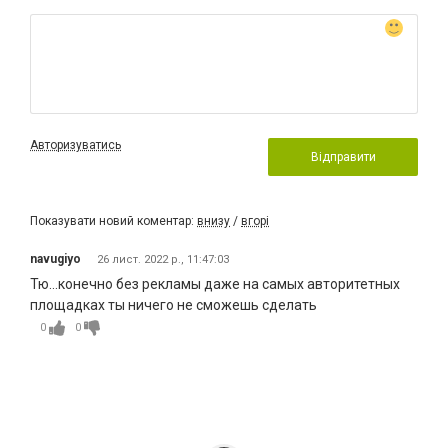
Авторизуватись
Відправити
Показувати новий коментар:
внизу
/
вгорі
navugiyo
26 лист. 2022 р., 11:47:03
Тю...конечно без рекламы даже на самых авторитетных
площадках ты ничего не сможешь сделать
0
0