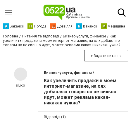
В
Вакансії
П
Погода
Д
Дозвілля
В
Вакансії
М
Медицина
Головна
Питання та відповіді
Бизнес-услуги, финансы
Как
увеличить продажи в моем интернет-магазине, на олх добавляю
товары но не сильно идут, может реклама какая-никакая нужна?
+ Задати питання
Бизнес-услуги, финансы /
Как увеличить продажи в моем
sluko
интернет-магазине, на олх
добавляю товары но не сильно
идут, может реклама какая-
никакая нужна?
Відповіді (1)