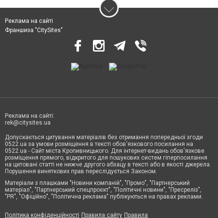
Реклама на сайті
Франшиза "CitySites"
Реклама на сайті:
rek@citysites.ua
Допускається цитування матеріалів без отримання попередньої згоди
0522.ua за умови розміщення в тексті обов'язкового посилання на
0522.ua - Сайт міста Кропивницького. Для інтернет-видань обов'язкове
розміщення прямого, відкритого для пошукових систем гіперпосилання
на цитовані статті не нижче другого абзацу в тексті або в якості джерела.
Порушення виняткових прав переслідується Законом.
Матеріали з плашками "Новини компаній", "Промо", "Партнерський
матеріал", "Партнерський спецпроєкт", "Політичні новини", "Пресреліз",
"PR", "Офіційно", "Політична реклама" публікуються на правах реклами.
Політика конфіденційності
Правила сайту
Правила