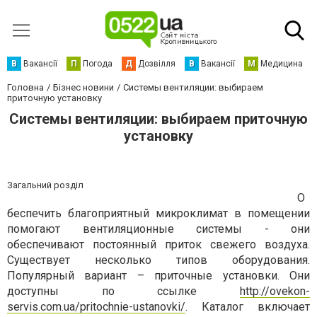
В
Вакансії
П
Погода
Д
Дозвілля
В
Вакансії
М
Медицина
Головна
Бізнес новини
Системы вентиляции: выбираем
приточную установку
Системы вентиляции: выбираем приточную
установку
Загальний розділ
О
беспечить благоприятный микроклимат в помещении
помогают вентиляционные системы - они
обеспечивают постоянный приток свежего воздуха.
Существует несколько типов оборудования.
Популярный вариант – приточные установки. Они
доступны по ссылке
http://ovekon-
servis.com.ua/pritochnie-ustanovki/
. Каталог включает