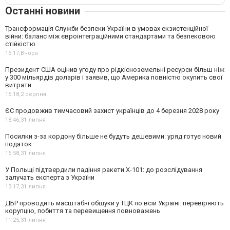
Останні новини
Трансформація Служби безпеки України в умовах екзистенційної
війни: баланс між євроінтеграційними стандартами та безпековою
стійкістю
16:17,
Вчора
Президент США оцінив угоду про рідкісноземельні ресурси більш ніж
у 300 мільярдів доларів і заявив, що Америка повністю окупить свої
витрати
15:18,
2 серпня
ЄС продовжив тимчасовий захист українців до 4 березня 2028 року
18:46,
31 липня
Посилки з-за кордону більше не будуть дешевими: уряд готує новий
податок
15:58,
31 липня
У Польщі підтвердили падіння ракети Х-101: до розслідування
залучать експерта з України
13:17,
31 липня
ДБР проводить масштабні обшуки у ТЦК по всій Україні: перевіряють
корупцію, побиття та перевищення повноважень
11:25,
31 липня