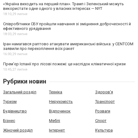
«Україна виходить на перший план». Трамп і Зеленський можуть
використати одне одного у власних інтересах — NYT
18:10,
29 липня
Співробітники СБУ пройшли навчання зі зміцнення доброчесності й
ефективного урядування
18:03,
29 липня
Іран намагався раптово атакувати американські війська: у CENTCOM
заявили про перехоплення всіх ракет
16:00,
29 липня
Прем’єр Іспанії про лісові пожежі: це наслідок кліматичної кризи
10:45,
27 липня
Рубрики новин
Загальний розділ
Техніка
Здоров'я
Туризм
Нерухомість
Транспорт
Будівництво
Відпочинок
Розваги
Бізнес
Меблі
Спорт
Жіночий розділ
Інтернет
Культура