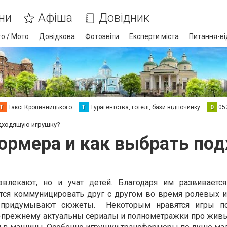
ни
Афіша
Довідник
о / Мото
Довідкова
Фотозвіти
Експерти міста
Питання-ві
Т
Таксі Кропивницького
Т
Турагентства, готелі, бази відпочинку
0
05
одходящую игрушку?
формера и как выбрать по
влекают, но и учат детей. Благодаря им развивается
ся коммуницировать друг с другом во время ролевых и
о придумывают сюжеты. Некоторым нравятся игры п
-прежнему актуальны сериалы и полнометражки про живы