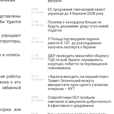
льчикам.
витрати
18:46,
ЄС продовжив тимчасовий захист
31 липня
українців до 4 березня 2028 року
едставлены
и. Удастся
15:58,
Посилки з-за кордону більше не
31 липня
будуть дешевими: уряд готує новий
податок
упрощают
13:17,
У Польщі підтвердили падіння
структоры,
31 липня
ракети Х-101: до розслідування
залучать експерта з України
 и оплаты.
11:25,
ДБР проводить масштабні обшуки у
31 липня
ТЦК по всій Україні: перевіряють
корупцію, побиття та перевищення
повноважень
кие роботы
18:10,
«Україна виходить на перший план».
29 липня
Трамп і Зеленський можуть
енка о его
використати одне одного у власних
 забавный
інтересах — NYT
18:03,
Співробітники СБУ пройшли
29 липня
навчання зі зміцнення доброчесності
й ефективного урядування
гурка или
16:00,