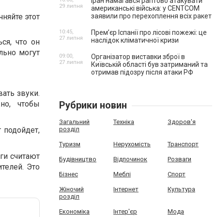
Іран намагався раптово атакувати
29 липня
американські війська: у CENTCOM
чняйте этот
заявили про перехоплення всіх ракет
10:45,
Прем’єр Іспанії про лісові пожежі: це
27 липня
наслідок кліматичної кризи
ся, что он
льно могут
09:00,
Організатор виставки зброї в
27 липня
Київській області був затриманий та
отримав підозру після атаки РФ
ать звуки.
но, чтобы
Рубрики новин
Загальний
Техніка
Здоров'я
 подойдет,
розділ
Туризм
Нерухомість
Транспорт
ги считают
Будівництво
Відпочинок
Розваги
телей. Это
Бізнес
Меблі
Спорт
Жіночий
Інтернет
Культура
розділ
Економіка
Інтер'єр
Мода