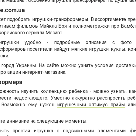
я в машины. Особенно
игрушки трансформеры
по душе ма
e.com.ua
ет подобрать игрушки-трансформеры. В ассортименте пр
отивам фильмов Майкла Бэя и полнометражки про Бамблб
орейского сериала Mecard.
игрушки удобно - подробные описания с фото 
сформеров посетители найдут мягкие игрушки, куклы, кон
ски.
 город Украины. На сайте можно узнать условия доставки
ро акции интернет-магазина.
формера
можность изучить коллекцию ребенка - можно узнать, ка
рести недостающего. Уместно аккуратно расспросить реб
. Возможно ему нужен
игрушечный оптимус прайм
или
йте внимание на следующие моменты:
быть простая игрушка с подвижными элементами, фи