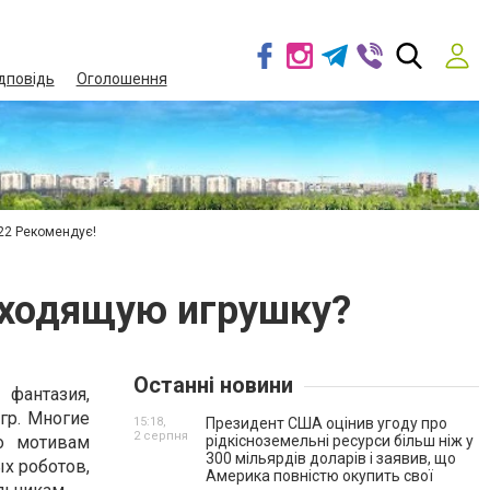
дповідь
Оголошення
22 Рекомендує!
дходящую игрушку?
Останні новини
 фантазия,
гр. Многие
15:18,
Президент США оцінив угоду про
2 серпня
о мотивам
рідкісноземельні ресурси більш ніж у
300 мільярдів доларів і заявив, що
х роботов,
Америка повністю окупить свої