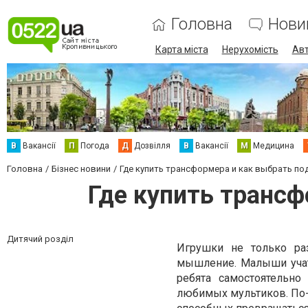
Головна
Нови
Карта міста
Нерухомість
Авт
В
Вакансії
П
Погода
Д
Дозвілля
В
Вакансії
М
Медицина
Головна
Бізнес новини
Где купить трансформера и как выбрать п
Где купить транс
Дитячий розділ
Игрушки не только раз
мышление. Малыши учат
ребята самостоятельн
любимых мультиков. По