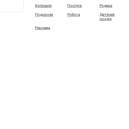
Кулінарія
Послуги
Родина
Подорожі
Робота
Дитячий
розділ
Реклама