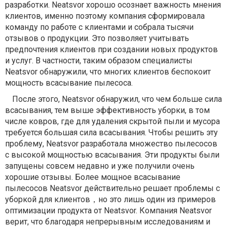
разработки. Neatsvor хорошо осознает важность мнения
клиентов, именно поэтому компания сформировала
команду по работе с клиентами и собрала тысячи
отзывов о продукции. Это позволяет учитывать
предпочтения клиентов при создании новых продуктов
и услуг. В частности, таким образом специалисты
Neatsvor обнаружили, что многих клиентов беспокоит
мощность всасывание пылесоса.
После этого, Neatsvor обнаружил, что чем больше сила
всасывания, тем выше эффективность уборки, в том
числе ковров, где для удаления скрытой пыли и мусора
требуется большая сила всасывания. Чтобы решить эту
проблему, Neatsvor разработала множество пылесосов
с высокой мощностью всасывания. Эти продукты были
запущены совсем недавно и уже получили очень
хорошие отзывы. Более мощное всасывание
пылесосов Neatsvor действительно решает проблемы с
уборкой для клиентов
，
но это лишь один из примеров
оптимизации продукта от Neatsvor. Компания Neatsvor
верит, что благодаря непрерывным исследованиям и