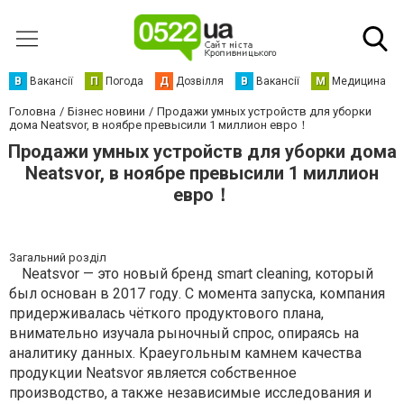
В
Вакансії
П
Погода
Д
Дозвілля
В
Вакансії
М
Медицина
Головна
Бізнес новини
Продажи умных устройств для уборки
дома Neatsvor, в ноябре превысили 1 миллион евро！
Продажи умных устройств для уборки дома
Neatsvor, в ноябре превысили 1 миллион
евро！
Загальний розділ
Neatsvor — это новый бренд smart cleaning, который
был основан в 2017 году. С момента запуска, компания
придерживалась чёткого продуктового плана,
внимательно изучала рыночный спрос, опираясь на
аналитику данных. Краеугольным камнем качества
продукции Neatsvor является собственное
производство, а также независимые исследования и