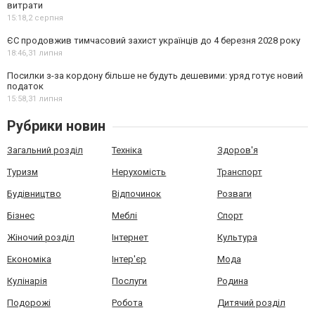
витрати
15:18,
2 серпня
ЄС продовжив тимчасовий захист українців до 4 березня 2028 року
18:46,
31 липня
Посилки з-за кордону більше не будуть дешевими: уряд готує новий
податок
15:58,
31 липня
Рубрики новин
Загальний розділ
Техніка
Здоров'я
Туризм
Нерухомість
Транспорт
Будівництво
Відпочинок
Розваги
Бізнес
Меблі
Спорт
Жіночий розділ
Інтернет
Культура
Економіка
Інтер'єр
Мода
Кулінарія
Послуги
Родина
Подорожі
Робота
Дитячий розділ