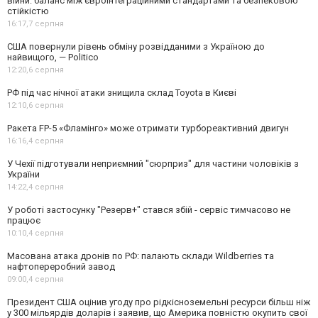
війни: баланс між євроінтеграційними стандартами та безпековою
стійкістю
16:17,
7 серпня
США повернули рівень обміну розвідданими з Україною до
найвищого, — Politico
12:20,
6 серпня
РФ під час нічної атаки знищила склад Toyota в Києві
12:10,
6 серпня
Ракета FP-5 «Фламінго» може отримати турбореактивний двигун
16:16,
4 серпня
У Чехії підготували неприємний "сюрприз" для частини чоловіків з
України
14:22,
4 серпня
У роботі застосунку "Резерв+" стався збій - сервіс тимчасово не
працює
10:10,
4 серпня
Масована атака дронів по РФ: палають склади Wildberries та
нафтопереробний завод
09:00,
4 серпня
Президент США оцінив угоду про рідкісноземельні ресурси більш ніж
у 300 мільярдів доларів і заявив, що Америка повністю окупить свої