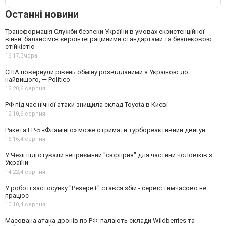
Останні новини
Трансформація Служби безпеки України в умовах екзистенційної
війни: баланс між євроінтеграційними стандартами та безпековою
стійкістю
16:17,
Вчора
США повернули рівень обміну розвідданими з Україною до
найвищого, — Politico
12:20,
6 серпня
РФ під час нічної атаки знищила склад Toyota в Києві
12:10,
6 серпня
Ракета FP-5 «Фламінго» може отримати турбореактивний двигун
16:16,
4 серпня
У Чехії підготували неприємний "сюрприз" для частини чоловіків з
України
14:22,
4 серпня
У роботі застосунку "Резерв+" стався збій - сервіс тимчасово не
працює
10:10,
4 серпня
Масована атака дронів по РФ: палають склади Wildberries та