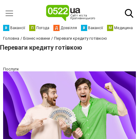
В
Вакансії
П
Погода
Д
Дозвілля
В
Вакансії
М
Медицина
Головна
Бізнес новини
Переваги кредиту готівкою
Переваги кредиту готівкою
Послуги