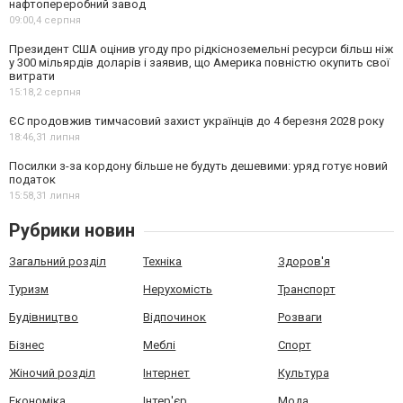
нафтопереробний завод
09:00,
4 серпня
Президент США оцінив угоду про рідкісноземельні ресурси більш ніж
у 300 мільярдів доларів і заявив, що Америка повністю окупить свої
витрати
15:18,
2 серпня
ЄС продовжив тимчасовий захист українців до 4 березня 2028 року
18:46,
31 липня
Посилки з-за кордону більше не будуть дешевими: уряд готує новий
податок
15:58,
31 липня
Рубрики новин
Загальний розділ
Техніка
Здоров'я
Туризм
Нерухомість
Транспорт
Будівництво
Відпочинок
Розваги
Бізнес
Меблі
Спорт
Жіночий розділ
Інтернет
Культура
Економіка
Інтер'єр
Мода