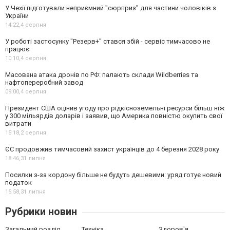
У Чехії підготували неприємний "сюрприз" для частини чоловіків з
України
14:22,
4 серпня
У роботі застосунку "Резерв+" стався збій - сервіс тимчасово не
працює
10:10,
4 серпня
Масована атака дронів по РФ: палають склади Wildberries та
нафтопереробний завод
09:00,
4 серпня
Президент США оцінив угоду про рідкісноземельні ресурси більш ніж
у 300 мільярдів доларів і заявив, що Америка повністю окупить свої
витрати
15:18,
2 серпня
ЄС продовжив тимчасовий захист українців до 4 березня 2028 року
18:46,
31 липня
Посилки з-за кордону більше не будуть дешевими: уряд готує новий
податок
15:58,
31 липня
Рубрики новин
Загальний розділ
Техніка
Здоров'я