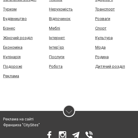
Туризм
Нерухомість
Транспорт
Будівництво
Відпочинок
Розваги
Бізнес
Меблі
Спорт
Жіночий розділ
Інтернет
Культура
Економіка
Інтер'єр
Мода
Кулінарія
Послуги
Родина
Подорожі
Робота
Дитячий розділ
Реклама
Реклама на сайті
Франшиза "CitySites"