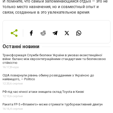
И помните, что самый запоминающийся отдых — это не
только место назначения, но и совместный опыт и
связи, созданные в это увлекательное время.
Останні новини
Трансформація Служби безпеки України в умовах екзистенційної
війни: баланс між євроінтеграційними стандартами та безпековою
стійкістю
16:17,
Вчора
США повернули рівень обміну розвідданими з Україною до
найвищого, — Politico
12:20,
6 серпня
РФ під час нічної атаки знищила склад Toyota в Києві
12:10,
6 серпня
Ракета FP-5 «Фламінго» може отримати турбореактивний двигун
16:16,
4 серпня