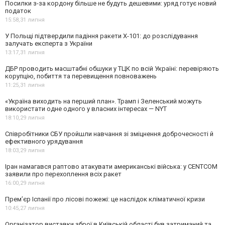
Посилки з-за кордону більше не будуть дешевими: уряд готує новий
податок
15:58,
31 липня
У Польщі підтвердили падіння ракети Х-101: до розслідування
залучать експерта з України
13:17,
31 липня
ДБР проводить масштабні обшуки у ТЦК по всій Україні: перевіряють
корупцію, побиття та перевищення повноважень
11:25,
31 липня
«Україна виходить на перший план». Трамп і Зеленський можуть
використати одне одного у власних інтересах — NYT
18:10,
29 липня
Співробітники СБУ пройшли навчання зі зміцнення доброчесності й
ефективного урядування
18:03,
29 липня
Іран намагався раптово атакувати американські війська: у CENTCOM
заявили про перехоплення всіх ракет
16:00,
29 липня
Прем’єр Іспанії про лісові пожежі: це наслідок кліматичної кризи
10:45,
27 липня
Організатор виставки зброї в Київській області був затриманий та