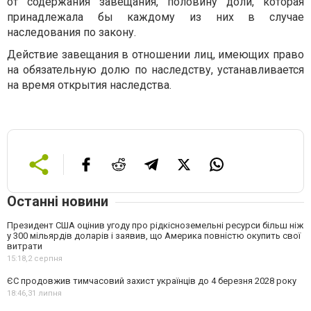
от содержания завещания, половину доли, которая
принадлежала бы каждому из них в случае
наследования по закону.
Действие завещания в отношении лиц, имеющих право
на обязательную долю по наследству, устанавливается
на время открытия наследства.
Останні новини
Президент США оцінив угоду про рідкісноземельні ресурси більш ніж
у 300 мільярдів доларів і заявив, що Америка повністю окупить свої
витрати
15:18,
2 серпня
ЄС продовжив тимчасовий захист українців до 4 березня 2028 року
18:46,
31 липня