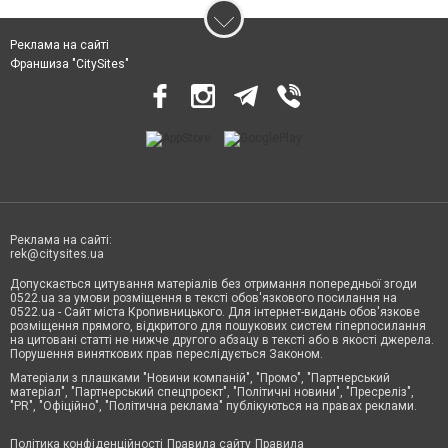
Реклама на сайті
Франшиза "CitySites"
Реклама на сайті:
rek@citysites.ua
Допускається цитування матеріалів без отримання попередньої згоди
0522.ua за умови розміщення в тексті обов'язкового посилання на
0522.ua - Сайт міста Кропивницького. Для інтернет-видань обов'язкове
розміщення прямого, відкритого для пошукових систем гіперпосилання
на цитовані статті не нижче другого абзацу в тексті або в якості джерела.
Порушення виняткових прав переслідується Законом.
Матеріали з плашками "Новини компаній", "Промо", "Партнерський
матеріал", "Партнерський спецпроєкт", "Політичні новини", "Пресреліз",
"PR", "Офіційно", "Політична реклама" публікуються на правах реклами.
Політика конфіденційності
Правила сайту
Правила