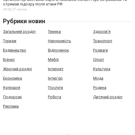
отримав підозру після атаки РФ
09:00,
27 липня
Рубрики новин
Загальний розділ
Техніка
Здоров'я
Туризм
Нерухомість
Транспорт
Будівництво
Відпочинок
Розваги
Бізнес
Меблі
Спорт
Жіночий розділ
Інтернет
Культура
Економіка
Інтер'єр
Мода
Кулінарія
Послуги
Родина
Подорожі
Робота
Дитячий розділ
Реклама