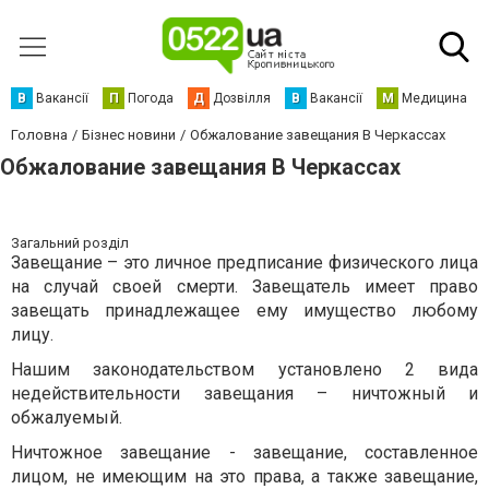
В
Вакансії
П
Погода
Д
Дозвілля
В
Вакансії
М
Медицина
Головна
Бізнес новини
Обжалование завещания В Черкассах
Обжалование завещания В Черкассах
Загальний розділ
Завещание – это личное предписание физического лица
на случай своей смерти. Завещатель имеет право
завещать принадлежащее ему имущество любому
лицу.
Нашим законодательством установлено 2 вида
недействительности завещания – ничтожный и
обжалуемый.
Ничтожное завещание - завещание, составленное
лицом, не имеющим на это права, а также завещание,