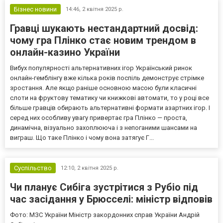
Бізнес новини
14:46,
2 квітня 2025 р.
Гравці шукають нестандартний досвід:
чому гра Плінко стає новим трендом в
онлайн-казино України
Вибух популярності альтернативних ігор Український ринок
онлайн-гемблінгу вже кілька років поспіль демонструє стрімке
зростання. Але якщо раніше основною масою були класичні
слоти на фруктову тематику чи книжкові автомати, то у році все
більше гравців обирають альтернативні формати азартних ігор. І
серед них особливу увагу привертає гра Плінко — проста,
динамічна, візуально захоплююча і з непоганими шансами на
виграш. Що таке Плінко і чому вона затягує Г...
Суспільство
12:10,
2 квітня 2025 р.
Чи планує Сибіга зустрітися з Рубіо під
час засідання у Брюсселі: міністр відповів
Фото: МЗС України Міністр закордонних справ України Андрій