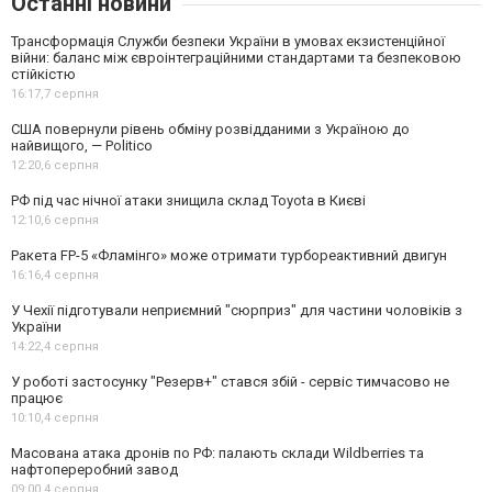
Останні новини
Трансформація Служби безпеки України в умовах екзистенційної
війни: баланс між євроінтеграційними стандартами та безпековою
стійкістю
16:17,
7 серпня
США повернули рівень обміну розвідданими з Україною до
найвищого, — Politico
12:20,
6 серпня
РФ під час нічної атаки знищила склад Toyota в Києві
12:10,
6 серпня
Ракета FP-5 «Фламінго» може отримати турбореактивний двигун
16:16,
4 серпня
У Чехії підготували неприємний "сюрприз" для частини чоловіків з
України
14:22,
4 серпня
У роботі застосунку "Резерв+" стався збій - сервіс тимчасово не
працює
10:10,
4 серпня
Масована атака дронів по РФ: палають склади Wildberries та
нафтопереробний завод
09:00,
4 серпня