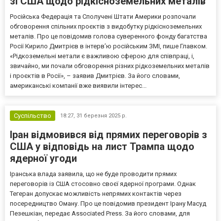
зі США щодо рідкісноземельних металів
Російська Федерація та Сполучені Штати Америки розпочали
обговорення спільних проєктів з видобутку рідкісноземельних
металів. Про це повідомив голова суверенного фонду багатства
Росії Кирило Дмитрієв в інтерв’ю російським ЗМІ, пише Главком.
«Рідкоземельні метали є важливою сферою для співпраці, і,
звичайно, ми почали обговорення різних рідкоземельних металів
і проєктів в Росії», – заявив Дмитрієв. За його словами,
американські компанії вже виявили інтерес...
Суспільство
18:27,
31 березня 2025 р.
Іран відмовився від прямих переговорів з
США у відповідь на лист Трампа щодо
ядерної угоди
Іранська влада заявила, що не буде проводити прямих
переговорів із США стосовно своєї ядерної програми. Однак
Тегеран допускає можливість непрямих контактів через
посередництво Оману. Про це повідомив президент Ірану Масуд
Пезешкіан, передає Associated Press. За його словами, для