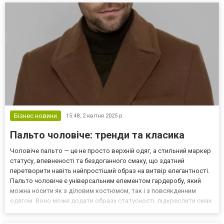
Бізнес новини
15:48,
2 квітня 2025 р.
Пальто чоловіче: тренди та класика
Чоловіче пальто — це не просто верхній одяг, а стильний маркер
статусу, впевненості та бездоганного смаку, що здатний
перетворити навіть найпростіший образ на витвір елегантності.
Пальто чоловіче є універсальним елементом гардеробу, який
можна носити як з діловим костюмом, так і з повсякденним
одягом. Воно може додати образу статусності, підкреслити смак
і навіть розповісти про характер власника. Незалежно від погоди
чи модних тенденцій, пальто завжди зали...