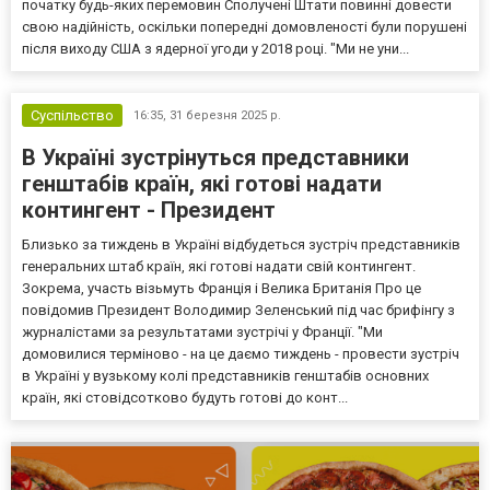
початку будь-яких перемовин Сполучені Штати повинні довести
свою надійність, оскільки попередні домовленості були порушені
після виходу США з ядерної угоди у 2018 році. "Ми не уни...
Суспільство
16:35,
31 березня 2025 р.
В Україні зустрінуться представники
генштабів країн, які готові надати
контингент - Президент
Близько за тиждень в Україні відбудеться зустріч представників
генеральних штаб країн, які готові надати свій контингент.
Зокрема, участь візьмуть Франція і Велика Британія Про це
повідомив Президент Володимир Зеленський під час брифінгу з
журналістами за результатами зустрічі у Франції. "Ми
домовилися терміново - на це даємо тиждень - провести зустріч
в Україні у вузькому колі представників генштабів основних
країн, які стовідсотково будуть готові до конт...