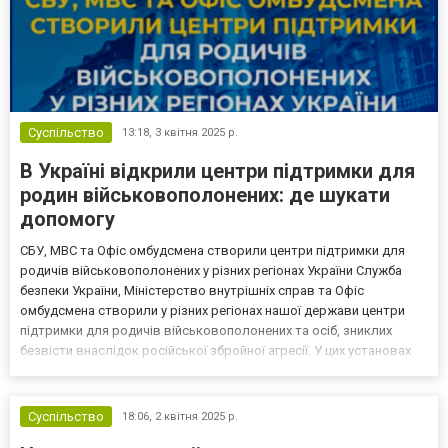
Суспільство
13:18,
3 квітня 2025 р.
В Україні відкрили центри підтримки для
родин військовополонених: де шукати
допомогу
СБУ, МВС та Офіс омбудсмена створили центри підтримки для
родичів військовополонених у різних регіонах України Служба
безпеки України, Міністерство внутрішніх справ та Офіс
омбудсмена створили у різних регіонах нашої держави центри
підтримки для родичів військовополонених та осіб, зниклих
безвісти внаслідок російської збройної агресії. У цих установах
можна буде отримати кваліфіковану допомогу та вичерпну
інформацію стосовно алгоритму дій для повернення з...
Суспільство
18:06,
2 квітня 2025 р.