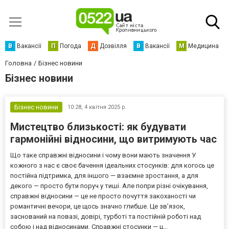
В
Вакансії
П
Погода
Д
Дозвілля
В
Вакансії
М
Медицина
Головна
Бізнес новини
Бізнес новини
Бізнес новини
10:28,
4 квітня 2025 р.
Мистецтво близькості: як будувати
гармонійні відносини, що витримують час
Що таке справжні відносини і чому вони мають значення У
кожного з нас є своє бачення ідеальних стосунків: для когось це
постійна підтримка, для іншого — взаємне зростання, а для
декого — просто бути поруч у тиші. Але попри різні очікування,
справжні відносини — це не просто почуття закоханості чи
романтичні вечори, це щось значно глибше. Це зв’язок,
заснований на повазі, довірі, турботі та постійній роботі над
собою і над відносинами. Справжні стосунки — ц...