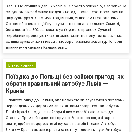
Кальянне куріння з давніх часів є не просто звичкою, а справжнім
ритуалом, яке об'єднує людей. Сьогодні воно перетворилося на
цілу культуру з власними традиціями, етикетом і технологіями.
Основний елемент цієї культури – тютюн для кальяну. Саме від
його якості на 80% залежить успіх усього процесу. Сучасні
виробники пропонують сотні різновидів тютюну: від класичних
східних сумішей до інноваційних європейських рецептур. Історія
виникнення кальяна Кальян, яки...
Бізнес новини
Поїздка до Польщі без зайвих пригод: як
обрати правильний автобус Львів —
Краків
Плануєте виїзд до Польщі, але не хочете зв’язуватися з потягами,
пересадками чи дорогими авіаквитками? Маршрут автобусом
Львів Краків — один із найзручніших способів дістатися до
Європи. Прямо, бюджетно і зручно. Але є нюанси, які варто
знати, щоб ця подорож не зіпсувала настрій і плани. Автобус
Львів — Краків як альтернатива потягу: плюси і мінуси Автобус