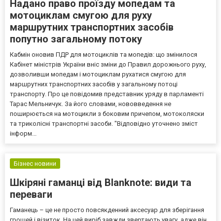
Надано право проїзду мопедам та
мотоциклам смугою для руху
маршрутних транспортних засобів
попутно загальному потоку
Кабмін оновив ПДР для мотоциклів та мопедів: що змінилося
Кабінет міністрів України вніс зміни до Правил дорожнього руху,
дозволивши мопедам і мотоциклам рухатися смугою для
маршрутних транспортних засобів у загальному потоці
транспорту. Про це повідомив представник уряду в парламенті
Тарас Мельничук. За його словами, нововведення не
поширюється на мотоцикли з боковим причепом, мотоколяски
та триколісні транспортні засоби. "Відповідно уточнено зміст
інформ...
Бізнес новини
Шкіряні гаманці від Blanknote: види та
переваги
Гаманець – це не просто повсякденний аксесуар для зберігання
грошей і візиток. На цей виріб завжди звертають увагу, адже він