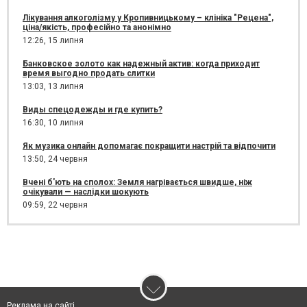
Лікування алкоголізму у Кропивницькому – клініка "Рецена",
ціна/якість, професійно та анонімно
12:26,
15 липня
Банковское золото как надежный актив: когда приходит
время выгодно продать слитки
13:03,
13 липня
Виды спецодежды и где купить?
16:30,
10 липня
Як музика онлайн допомагає покращити настрій та відпочити
13:50,
24 червня
Вчені б'ють на сполох: Земля нагрівається швидше, ніж
очікували — наслідки шокують
09:59,
22 червня
Реклама на сайті