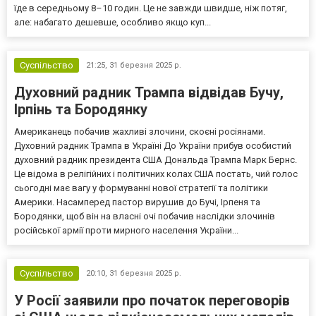
їде в середньому 8–10 годин. Це не завжди швидше, ніж потяг,
але: набагато дешевше, особливо якщо куп...
Суспільство
21:25,
31 березня 2025 р.
Духовний радник Трампа відвідав Бучу,
Ірпінь та Бородянку
Американець побачив жахливі злочини, скоєні росіянами.
Духовний радник Трампа в Україні До України прибув особистий
духовний радник президента США Дональда Трампа Марк Бернс.
Це відома в релігійних і політичних колах США постать, чий голос
сьогодні має вагу у формуванні нової стратегії та політики
Америки. Насамперед пастор вирушив до Бучі, Ірпеня та
Бородянки, щоб він на власні очі побачив наслідки злочинів
російської армії проти мирного населення України...
Суспільство
20:10,
31 березня 2025 р.
У Росії заявили про початок переговорів