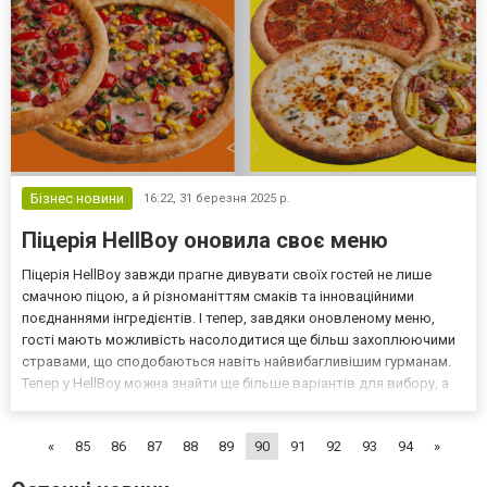
Бізнес новини
16:22,
31 березня 2025 р.
Піцерія HellBoy оновила своє меню
Піцерія HellBoy завжди прагне дивувати своїх гостей не лише
смачною піцою, а й різноманіттям смаків та інноваційними
поєднаннями інгредієнтів. І тепер, завдяки оновленому меню,
гості мають можливість насолодитися ще більш захоплюючими
стравами, що сподобаються навіть найвибагливішим гурманам.
Тепер у HellBoy можна знайти ще більше варіантів для вибору, а
також безліч акцій та знижок для ще більш приємного досвіду.
Детальніше про нові страви можна дізнатися...
«
85
86
87
88
89
90
91
92
93
94
»