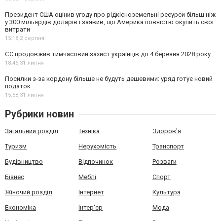
Президент США оцінив угоду про рідкісноземельні ресурси більш ніж
у 300 мільярдів доларів і заявив, що Америка повністю окупить свої
витрати
15:18,
2 серпня
ЄС продовжив тимчасовий захист українців до 4 березня 2028 року
18:46,
31 липня
Посилки з-за кордону більше не будуть дешевими: уряд готує новий
податок
15:58,
31 липня
Рубрики новин
Загальний розділ
Техніка
Здоров'я
Туризм
Нерухомість
Транспорт
Будівництво
Відпочинок
Розваги
Бізнес
Меблі
Спорт
Жіночий розділ
Інтернет
Культура
Економіка
Інтер'єр
Мода