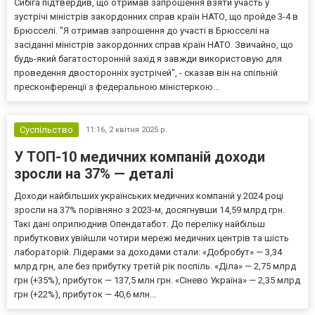
Сибіга підтвердив, що отримав запрошення взяти участь у
зустрічі міністрів закордонних справ країн НАТО, що пройде 3-4 в
Брюсселі. "Я отримав запрошення до участі в Брюсселі на
засіданні міністрів закордонних справ країн НАТО. Звичайно, що
будь-який багатосторонній захід я завжди використовую для
проведення двосторонніх зустрічей", - сказав він на спільній
пресконференції з федеральною міністеркою...
Суспільство
11:16,
2 квітня 2025 р.
У ТОП-10 медичних компаній доходи
зросли на 37% — деталі
Доходи найбільших українських медичних компаній у 2024 році
зросли на 37% порівняно з 2023-м, досягнувши 14,59 млрд грн.
Такі дані оприлюднив Опендатабот. До переліку найбільш
прибуткових увійшли чотири мережі медичних центрів та шість
лабораторій. Лідерами за доходами стали: «Добробут» — 3,34
млрд грн, але без прибутку третій рік поспіль. «Діла» — 2,75 млрд
грн (+35%), прибуток — 137,5 млн грн. «Сінево Україна» — 2,35 млрд
грн (+22%), прибуток — 40,6 млн...