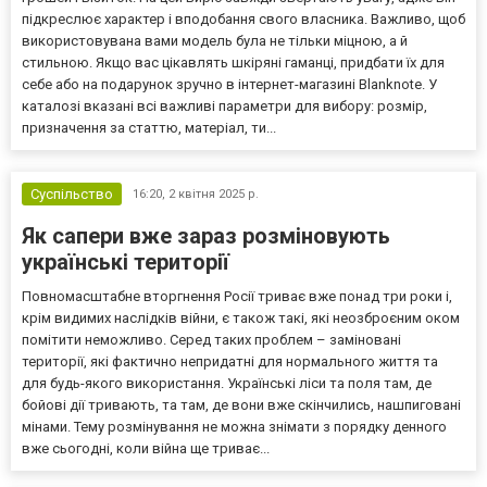
підкреслює характер і вподобання свого власника. Важливо, щоб
використовувана вами модель була не тільки міцною, а й
стильною. Якщо вас цікавлять шкіряні гаманці, придбати їх для
себе або на подарунок зручно в інтернет-магазині Blanknote. У
каталозі вказані всі важливі параметри для вибору: розмір,
призначення за статтю, матеріал, ти...
Суспільство
16:20,
2 квітня 2025 р.
Як сапери вже зараз розміновують
українські території
Повномасштабне вторгнення Росії триває вже понад три роки і,
крім видимих наслідків війни, є також такі, які неозброєним оком
помітити неможливо. Серед таких проблем – заміновані
території, які фактично непридатні для нормального життя та
для будь-якого використання. Українські ліси та поля там, де
бойові дії тривають, та там, де вони вже скінчились, нашпиговані
мінами. Тему розмінування не можна знімати з порядку денного
вже сьогодні, коли війна ще триває...