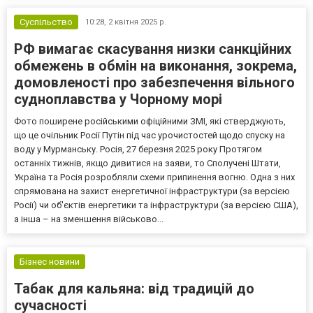
Суспільство
10:28,
2 квітня 2025 р.
РФ вимагає скасування низки санкційних
обмежень в обмін на виконання, зокрема,
домовленості про забезпечення вільного
судноплавства у Чорному морі
Фото поширене російськими офіційними ЗМІ, які стверджують,
що це очільник Росії Путін під час урочистостей щодо спуску на
воду у Мурманську. Росія, 27 березня 2025 року Протягом
останніх тижнів, якщо дивитися на заяви, то Сполучені Штати,
Україна та Росія розробляли схеми припинення вогню. Одна з них
спрямована на захист енергетичної інфраструктури (за версією
Росії) чи об'єктів енергетики та інфраструктури (за версією США),
а інша – на зменшення військово...
Бізнес новини
Табак для кальяна: від традицій до
сучасності