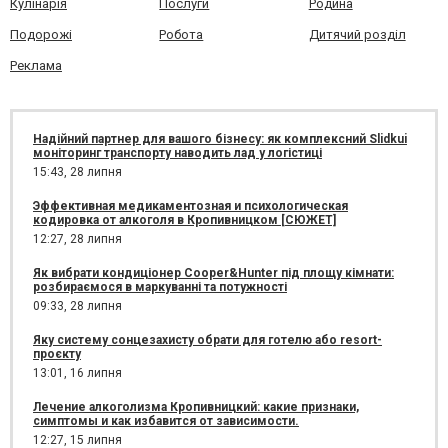
Кулінарія
Послуги
Родина
Подорожі
Робота
Дитячий розділ
Реклама
Надійний партнер для вашого бізнесу: як комплексний Slidkui
моніторинг транспорту наводить лад у логістиці
15:43,
28 липня
Эффективная медикаментозная и психологическая
кодировка от алкоголя в Кропивницком [СЮЖЕТ]
12:27,
28 липня
Як вибрати кондиціонер Cooper&Hunter під площу кімнати:
розбираємося в маркуванні та потужності
09:33,
28 липня
Яку систему сонцезахисту обрати для готелю або resort-
проєкту
13:01,
16 липня
Лечение алкоголизма Кропивницкий: какие признаки,
симптомы и как избавится от зависимости.
12:27,
15 липня