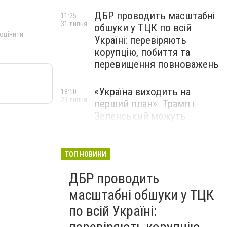
ДБР проводить масштабні
11:25
31 липня
обшуки у ТЦК по всій
 оцінити
Україні: перевіряють
корупцію, побиття та
перевищення повноважень
«Україна виходить на
18:10
29 липня
перший план». Трамп і
Зеленський можуть
використати одне одного у
власних інтересах — NYT
ТОП НОВИНИ
Співробітники СБУ пройшли
18:03
ДБР проводить
29 липня
навчання зі зміцнення
доброчесності й
масштабні обшуки у ТЦК
ефективного урядування
по всій Україні: