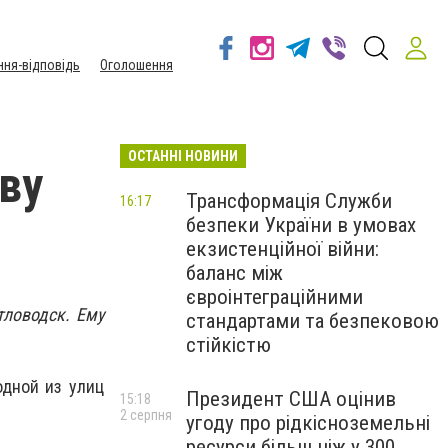
ння-відповідь
Оголошення
ОСТАННІ НОВИНИ
ву
Трансформація Служби
16:17
безпеки України в умовах
екзистенційної війни:
баланс між
євроінтеграційними
тловодск. Ему
стандартами та безпековою
стійкістю
одной из улиц
Президент США оцінив
15:18
2 серпня
угоду про рідкісноземельні
ресурси більш ніж у 300