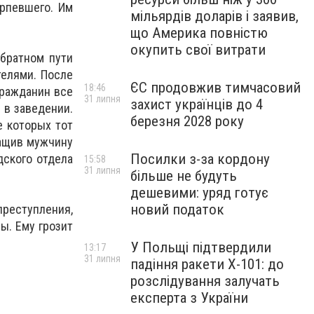
рпевшего. Им
мільярдів доларів і заявив,
що Америка повністю
окупить свої витрати
обратном пути
телями. После
ЄС продовжив тимчасовий
18:46
гражданин все
31 липня
захист українців до 4
 в заведении.
березня 2028 року
е которых тот
тащив мужчину
Посилки з-за кордону
дского отдела
15:58
31 липня
більше не будуть
дешевими: уряд готує
новий податок
еступления,
ы. Ему грозит
У Польщі підтвердили
13:17
31 липня
падіння ракети Х-101: до
розслідування залучать
експерта з України