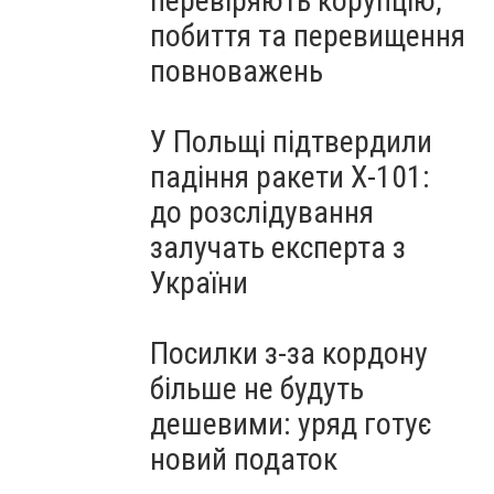
перевіряють корупцію,
побиття та перевищення
повноважень
У Польщі підтвердили
падіння ракети Х-101:
до розслідування
залучать експерта з
України
Посилки з-за кордону
більше не будуть
дешевими: уряд готує
новий податок