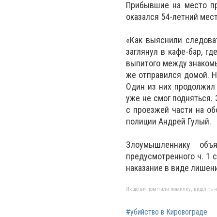
Прибывшие на место пр
оказался 54-летний мес
«Как выяснили следова
заглянул в кафе-бар, г
выпитого между знакомы
же отправился домой. Н
Один из них продолжил
уже не смог подняться.
с проезжей части на об
полиции Андрей Гулый.
Злоумышленнику объя
предусмотренного ч. 1 
наказание в виде лишени
Якщо ви помітили помилку, виділіть нео
#убийство в Кировограде