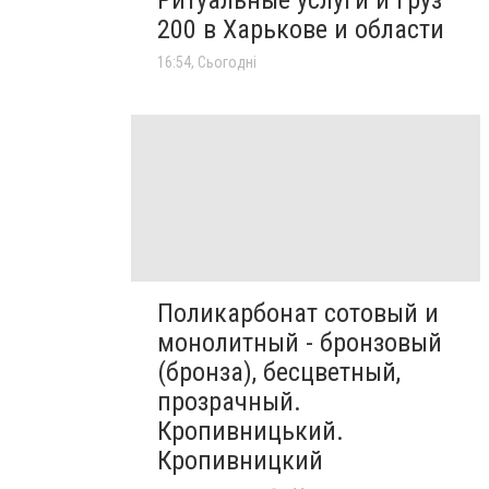
Ритуальные услуги и груз
200 в Харькове и области
16:54, Сьогодні
Поликарбонат сотовый и
монолитный - бронзовый
(бронза), бесцветный,
прозрачный.
Кропивницький.
Кропивницкий