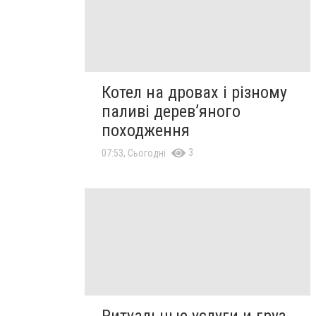
Котел на дровах і різному
паливі дерев’яного
походження
3
07:53, Сьогодні