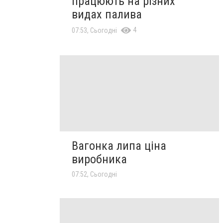
працюють на різних
видах палива
4
07:53, Сьогодні
Вагонка липа ціна
виробника
07:52, Сьогодні