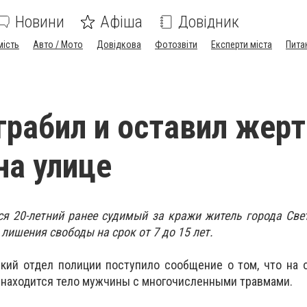
Новини
Афіша
Довідник
мість
Авто / Мото
Довідкова
Фотозвіти
Експерти міста
Пита
грабил и оставил жерт
на улице
я 20-летний ранее судимый за кражи житель города Све
 лишения свободы на срок от 7 до 15 лет.
кий отдел полиции поступило сообщение о том, что на 
а находится тело мужчины с многочисленными травмами.