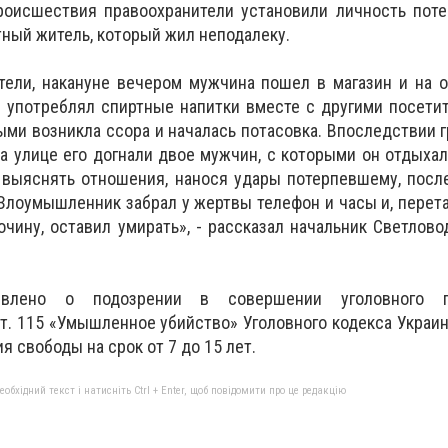
оисшествия правоохранители установили личность поте
тный житель, который жил неподалеку.
тели, накануне вечером мужчина пошел в магазин и на 
де употреблял спиртные напитки вместе с другими посети
ми возникла ссора и началась потасовка. Впоследствии 
а улице его догнали двое мужчин, с которыми он отдыхал
 выяснять отношения, нанося удары потерпевшему, посл
 Злоумышленник забрал у жертвы телефон и часы и, пере
очину, оставил умирать», - рассказал начальник Светлово
влено о подозрении в совершении уголовного пр
ст. 115 «Умышленное убийство» Уголовного кодекса Украин
я свободы на срок от 7 до 15 лет.
бхідний текст і натисніть Ctrl + Enter, щоб повідомити про це редакцію