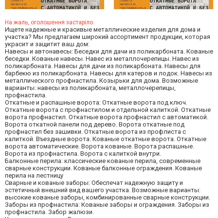
На жаль, оголошення застаріло
Ищете надежные и красивые металлические изделия для дома и
участка? Мы предлагаем широкий ассортимент продукции, которая
украсит и защитит ваш дом:
Навесы и автонавесы: Беседки для дачи из поликарбоната. Кованые
беседки. Кованые навесы. Навес из металлочерепицы. Навес из
поликарбоната. Навесы для дачи из поликарбоната. Навесы для
барбекю из поликарбоната. Навесы для катеров и лодок. Навесы из
металлического профнастила. Козырьки для дома. Возможные
варианты: навесы из поликарбоната, металлочерепицы,
профнастила.
Откатные и распашные ворота: Откатные ворота под ключ.
Откатные ворота с профнастилом и отдельной калиткой. Откатные
ворота профнастил. Откатные ворота профнастил с автоматикой.
Ворота откатной панели под дерево. Ворота откатные под
профнастил без зашивки. Откатные ворота из профлиста с
калиткой. Въездные ворота. Кованые откатные ворота. Откатные
ворота автоматические. Ворота кованые. Ворота распашные.
Ворота из профнастила. Ворота с калиткой внутри.
Балконные перила: классические кованые перила, современные
сварные конструкции. Кованые балконные ограждения. Кованые
перила на лестницу
Сварные и кованые заборы: Обеспечат надежную защиту и
эстетичный внешний вид вашего участка. Возможные варианты:
высокие кованые заборы, комбинированные сварные конструкции.
Заборы из профнастила: Кованые заборы и ограждения. Заборы из
профнастила. Забор жалюзи.