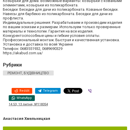
Козырьки для дома: Возможные варианты: козырьки с коваными
элементами, козырьки из поликарбоната.
Беседки: Беседки для дачи из поликарбоната. Кованые беседки.
Навесы для барбекю из поликарбоната. Беседки для дачи из
профлиста.
Индивидуальные решения: Разрабатываем и производим изделия
по вашим эскизам и размерам. Используем только проверенные
материалы и технологии. Гарантия на все изделия.
Конкурентоспособные цены и гибкие условия оплаты.
Профессиональный монтаж: Быстрая и качественная установка.
Установка и доставка по всей Украине
Телефон: 0683551932, 0689690329
https://akabud.com.ua/
Рубрики
РЕМОНТ, БУДІВНИЦТВО
Reddit
Telegram
Viber
WhatsApp
14:53, 13 липня, №118354
Анастасия Хмельницкая