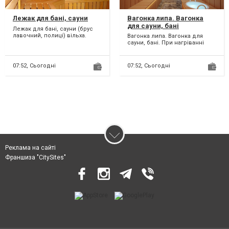
Лежак для бані, сауни
Вагонка липа. Вагонка
для сауни, бані
Лежак для бані, сауни (брус
лавочний, полиці) вільха.
Вагонка липа. Вагонка для
Вищого, 1-го сорту. Розміри: 80
сауни, бані. При нагріванні
х 25 мм....
вагонка з липи виділяє тонкий
медовий аромат....
07:52,
Сьогодні
07:52,
Сьогодні
Реклама на сайті
Франшиза "CitySites"