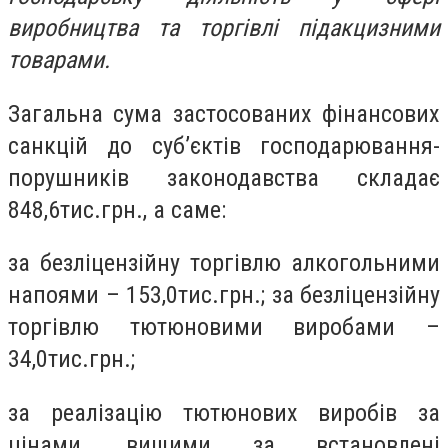
виробництва та торгівлі підакцизними
товарами.
Загальна сума застосованих фінансових
санкцій до суб’єктів господарювання-
порушників законодавства складає
848,6тис.грн., а саме:
за безліцензійну торгівлю алкогольними
напоями – 153,0тис.грн.; за безліцензійну
торгівлю тютюновими виробами –
34,0тис.грн.;
за реалізацію тютюнових виробів за
цінами, вищими за встановлені