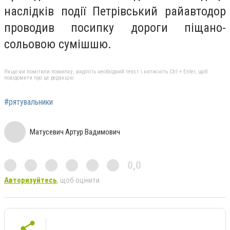
наслідків події Петрівський райавтодор
проводив посипку дороги піщано-
сольовою сумішшю.
Якщо ви помітили помилку, виділіть необхідний текст і натисніть Ctrl + Enter, щоб
повідомити про це редакцію
#рятувальники
Матусевич Артур Вадимович
0,0
Авторизуйтесь
, щоб оцінити