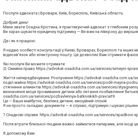
Послуги адвоката | Бровари, Київ, Бориспіль, Київська область
Добрий день!
Мене звати Осадча Крістина, я практикуючий адвокат з глибоким розум
Ви зараз шукаєте юридичну підтримку — Ви вже на півкроку до вирішен
Де і як я працюю:
Я надаю особисті консультації у Києві, Броварах, Борисполі та інших м
відеозв'язок або електронну пошту. Це дозволяє Вам отримати фахов
Які послуги Ви можете отримати:
⚖️ Сімейне право https://advokat-osadcha.com.ua/services/simeyni-spravi
Життя непередбачуване. Розлучення https://advokat-osadcha.com.ua/serv
поділ майна https://advokat-osadcha.com.ua/services/podil-mayna-podru
стягнення аліментів https://advokat-osadcha.com.ua/services/styagnenn
визначення місця проживання дитини або питання позбавлення батьків
osadcha.com.ua/services/pozbavlennya-batkivskikh-prav/art9
Це — Ваше майбутнє, безпека дитини, емоційний спокій.
Я не просто складаю документи — я слухаю, підтримую і шукаю рішення
? Спадкові справи. https://advokat-osadcha.com.ua/services/spadkovi-sp
Після втрати близької людини важко займатися паперами, але іноді це
Я допоможу Вам: