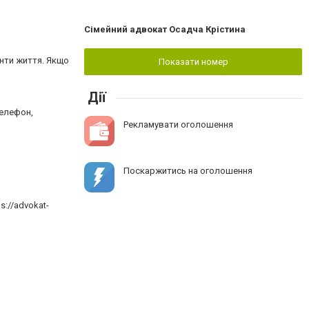
Сімейний адвокат Осадча Крістина
енти життя. Якщо
Показати номер
Дії
телефон,
Рекламувати оголошення
Поскаржитись на оголошення
://advokat-