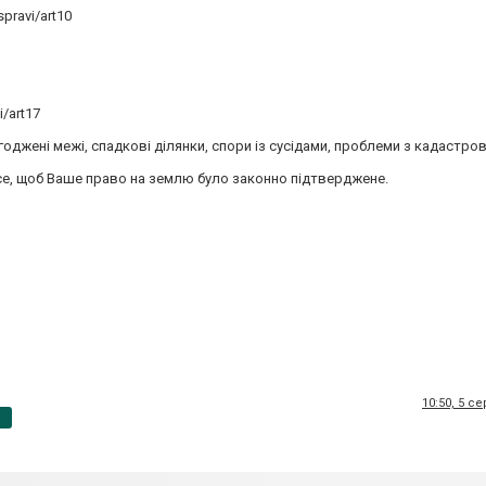
pravi/art10
/art17
оджені межі, спадкові ділянки, спори із сусідами, проблеми з кадастр
се, щоб Ваше право на землю було законно підтверджене.
10:50, 5 с
p