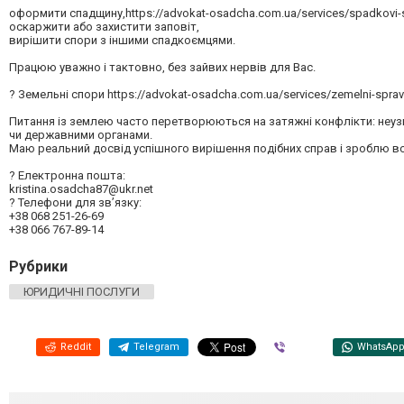
оформити спадщину,https://advokat-osadcha.com.ua/services/spadkovi-s
оскаржити або захистити заповіт,
вирішити спори з іншими спадкоємцями.
Працюю уважно і тактовно, без зайвих нервів для Вас.
? Земельні спори https://advokat-osadcha.com.ua/services/zemelni-spravi
Питання із землею часто перетворюються на затяжні конфлікти: неузг
чи державними органами.
Маю реальний досвід успішного вирішення подібних справ і зроблю в
? Електронна пошта:
kristina.osadcha87@ukr.net
? Телефони для зв’язку:
+38 068 251-26-69
+38 066 767-89-14
Рубрики
ЮРИДИЧНІ ПОСЛУГИ
Reddit
Telegram
Viber
WhatsAp