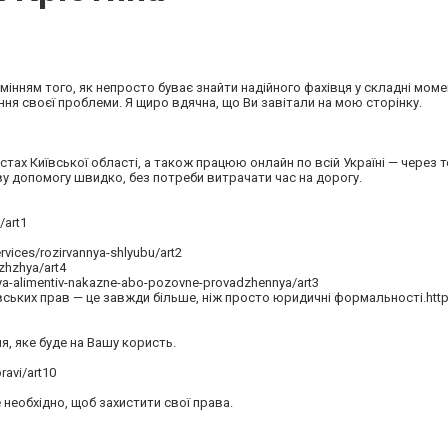
інням того, як непросто буває знайти надійного фахівця у складні мом
ня своєї проблеми. Я щиро вдячна, що Ви завітали на мою сторінку.
істах Київської області, а також працюю онлайн по всій Україні — через 
у допомогу швидко, без потреби витрачати час на дорогу.
/art1
ices/rozirvannya-shlyubu/art2
zhzhya/art4
ya-alimentiv-nakazne-abo-pozovne-provadzhennya/art3
ських прав — це завжди більше, ніж просто юридичні формальності.https
, яке буде на Вашу користь.
ravi/art10
 необхідно, щоб захистити свої права.