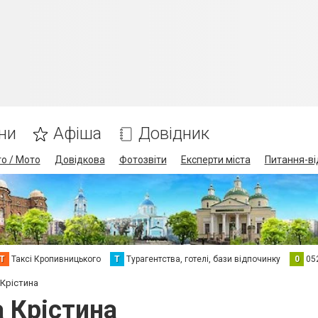
ни
Афіша
Довідник
о / Мото
Довідкова
Фотозвіти
Експерти міста
Питання-ві
Т
Таксі Кропивницького
Т
Турагентства, готелі, бази відпочинку
0
05
 Крістина
 Крістина