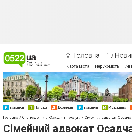
Головна
Нови
Карта міста
Нерухомість
Авт
В
Вакансії
П
Погода
Д
Дозвілля
В
Вакансії
М
Медицина
Головна
Оголошення
Юридичні послуги
Сімейний адвокат Осадча
Сімейний адвокат Осадча