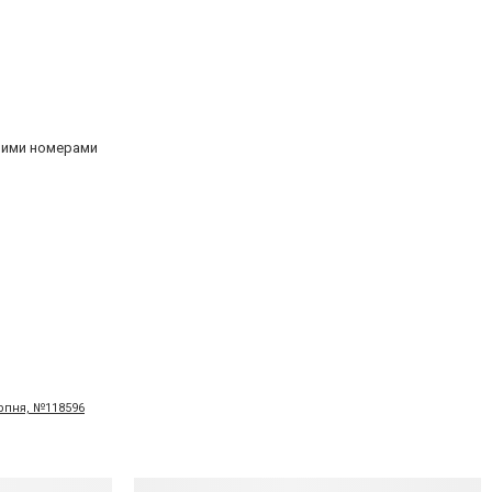
овими номерами
ерпня, №118596