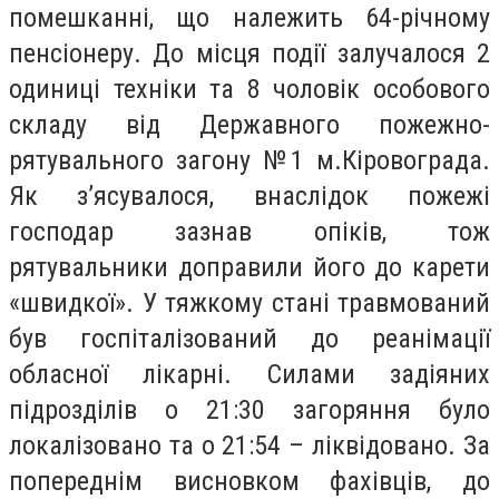
помешканні, що належить 64-річному
пенсіонеру. До місця події залучалося 2
одиниці техніки та 8 чоловік особового
складу від Державного пожежно-
рятувального загону №1 м.Кіровограда.
Як з’ясувалося, внаслідок пожежі
господар зазнав опіків, тож
рятувальники доправили його до карети
«швидкої». У тяжкому стані травмований
був госпіталізований до реанімації
обласної лікарні. Силами задіяних
підрозділів о 21:30 загоряння було
локалізовано та о 21:54 – ліквідовано. За
попереднім висновком фахівців, до