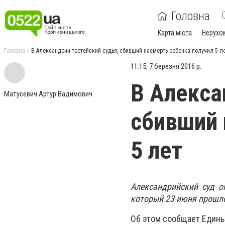
Головна
Карта міста
Нерухо
Головна
В Александрии третейский судья, сбивший насмерть ребенка получил 5 л
11:15, 7 березня 2016 р.
В Алекса
Матусевич Артур Вадимович
сбивший 
5 лет
Александрийский суд о
который 23 июня прошло
Об этом сообщает Едины