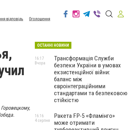
ння-відповідь
Оголошення
ОСТАННІ НОВИНИ
я,
Трансформація Служби
16:17
Вчора
безпеки України в умовах
учил
екзистенційної війни:
баланс між
євроінтеграційними
стандартами та безпековою
стійкістю
 Горовецкому,
обеда.
Ракета FP-5 «Фламінго»
16:16
4 серпня
може отримати
турбореактивний двигун