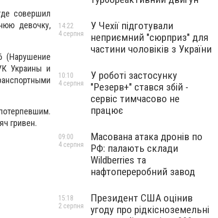
где совершил
У Чехії підготували
нюю девочку,
14:22
4 серпня
неприємний "сюрприз" для
частини чоловіків з України
6 (Нарушение
УК Украины и
У роботі застосунку
10:10
ранспортными
4 серпня
"Резерв+" стався збій -
сервіс тимчасово не
працює
потерпевшим.
яч гривен.
Масована атака дронів по
09:00
4 серпня
РФ: палають склади
Wildberries та
нафтопереробний завод
Президент США оцінив
15:18
2 серпня
угоду про рідкісноземельні