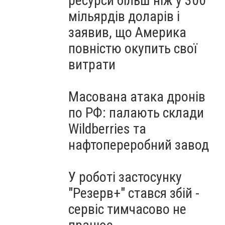
ресурси більш ніж у 300
мільярдів доларів і
заявив, що Америка
повністю окупить свої
витрати
Масована атака дронів
по РФ: палають склади
Wildberries та
нафтопереробний завод
У роботі застосунку
"Резерв+" стався збій -
сервіс тимчасово не