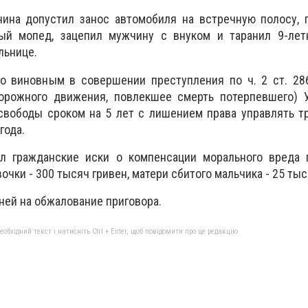
ина допустил занос автомобиля на встречную полосу, 
ый мопед, зацепил мужчину с внуком и таранил 9-лет
льнице.
го виновным в совершении преступления по ч. 2 ст. 28
орожного движения, повлекшее смерть потерпевшего) 
свободы сроком на 5 лет с лишением права управлять т
года.
л гражданские иски о компенсации морального вреда 
чки - 300 тысяч гривен, матери сбитого мальчика - 25 тыс
ней на обжалование приговора.
бхідний текст і натисніть Ctrl + Enter, щоб повідомити про це редакцію