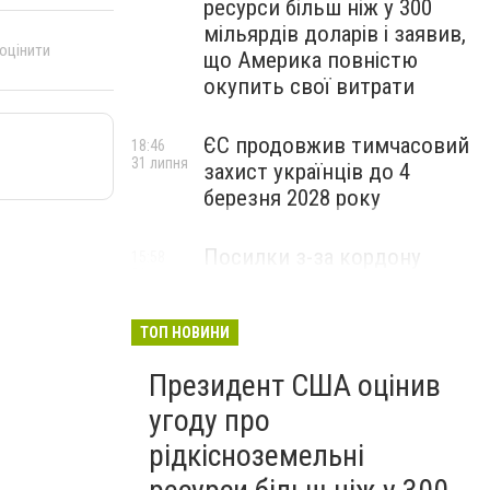
ресурси більш ніж у 300
мільярдів доларів і заявив,
 оцінити
що Америка повністю
окупить свої витрати
ЄС продовжив тимчасовий
18:46
31 липня
захист українців до 4
березня 2028 року
Посилки з-за кордону
15:58
31 липня
більше не будуть
дешевими: уряд готує
новий податок
ТОП НОВИНИ
Президент США оцінив
угоду про
рідкісноземельні