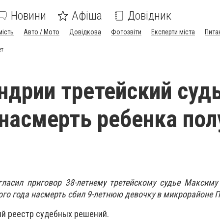
Новини
Афіша
Довідник
мість
Авто / Мото
Довідкова
Фотозвіти
Експерти міста
Пита
ет
ндрии третейский судь
насмерть ребенка пол
гласил приговор 38-летнему третейскому судье Максиму
го года насмерть сбил 9-летнюю девочку в микрорайоне П
й реестр судебных решений.