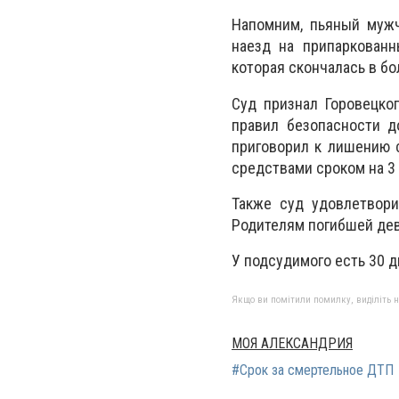
Напомним, пьяный мужч
наезд на припаркованн
которая скончалась в бо
Суд признал Горовецко
правил безопасности д
приговорил к лишению 
средствами сроком на 3 
Также суд удовлетвори
Родителям погибшей дево
У подсудимого есть 30 д
Якщо ви помітили помилку, виділіть нео
МОЯ АЛЕКСАНДРИЯ
#Срок за смертельное ДТП