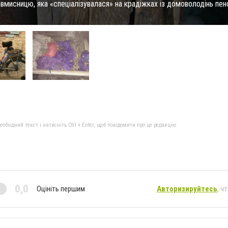
вмисницю, яка «спеціалізувалася» на крадіжках із домоволодінь пен
бхідний текст і натисніть Ctrl + Enter, щоб повідомити про це редакцію
0,0
Оцініть першим
Авторизируйтесь
, ч