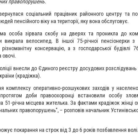
ьних правопорушень.
звернулася соціальний працівник районного центру та п
юдей пенсійного віку на території, яку вона обслуговує.
ома особа зірвала скобу на дверях та проникла до ком
и викрала велосипед. В іншої 75-річної пенсіонерки з
різноманітну консервацію, а з господарської будівлі 76
 овочі.
оліції внесли до Єдиного реєстру досудових розслідувань з
раїни (крадіжка).
ня комплексу оперативно-розшукових заходів у населено
 протягом доби правоохоронці встановили особу злов
а 51-річна місцева жителька. За фактами крадіжок жінці 
інальних правопорушень", – розповів начальник Устинівськ
грожує покарання на строк від 3 до 6 років позбавлення волі