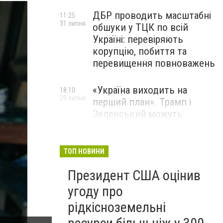
ДБР проводить масштабні
11:25
31 липня
обшуки у ТЦК по всій
Україні: перевіряють
корупцію, побиття та
перевищення повноважень
«Україна виходить на
18:10
29 липня
перший план». Трамп і
Зеленський можуть
використати одне одного у
власних інтересах — NYT
ТОП НОВИНИ
Співробітники СБУ пройшли
18:03
Президент США оцінив
29 липня
навчання зі зміцнення
доброчесності й
угоду про
ефективного урядування
рідкісноземельні