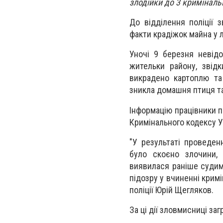
злодійки до 3 кримінал
До відділення поліції 
факти крадіжок майна у л
Уночі 9 березня невід
жительки району, звідк
викрадено картоплю та 
зникла домашня птиця та
Інформацію працівники п
Кримінального кодексу Ук
"У результаті проведен
було скоєно злочини,
виявилася раніше судим
підозру у вчиненні крим
поліції Юрій Щегляков.
За ці дії зловмисниці за