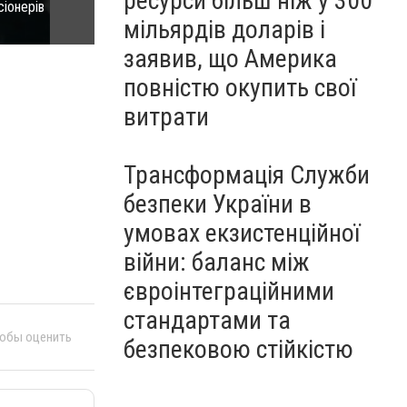
ресурси більш ніж у 300
сіонерів
Правоохоронці викрили зловмисницю, яка «спеціалі
мільярдів доларів і
(фото) - фото 1
заявив, що Америка
повністю окупить свої
витрати
Трансформація Служби
безпеки України в
умовах екзистенційної
війни: баланс між
євроінтеграційними
стандартами та
тобы оценить
безпековою стійкістю