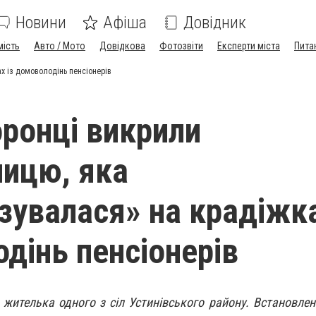
Новини
Афіша
Довідник
мість
Авто / Мото
Довідкова
Фотозвіти
Експерти міста
Пита
х із домоволодінь пенсіонерів
ронці викрили
ицю, яка
ізувалася» на крадіжка
дінь пенсіонерів
 жителька одного з сіл Устинівського району. Встановлен