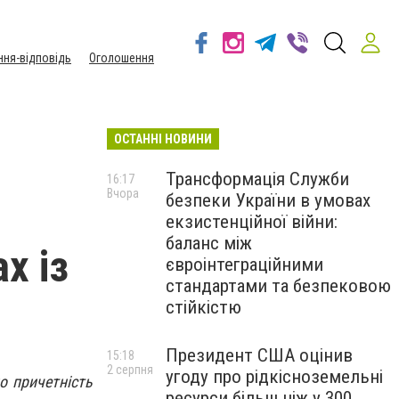
ння-відповідь
Оголошення
ОСТАННІ НОВИНИ
Трансформація Служби
16:17
Вчора
безпеки України в умовах
екзистенційної війни:
баланс між
х із
євроінтеграційними
стандартами та безпековою
стійкістю
Президент США оцінив
15:18
2 серпня
угоду про рідкісноземельні
о причетність
ресурси більш ніж у 300