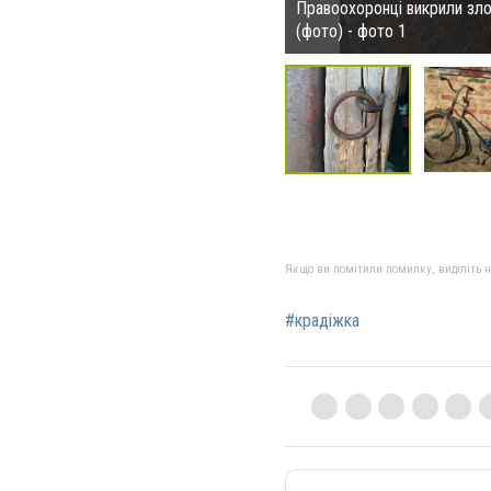
Правоохоронці викрили зло
(фото) - фото 1
Якщо ви помітили помилку, виділіть нео
#крадіжка