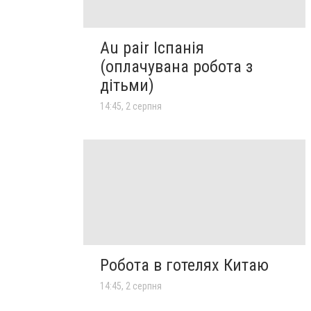
Au pair Іспанія
(оплачувана робота з
дітьми)
14:45, 2 серпня
Робота в готелях Китаю
14:45, 2 серпня