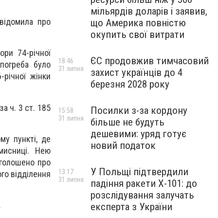
мільярдів доларів і заявив,
овідомила про
що Америка повністю
окупить свої витрати
ори 74-річної
ЄС продовжив тимчасовий
18:46
 погреба було
31 липня
захист українців до 4
-річної жінки
березня 2028 року
а ч. 3 ст. 185
Посилки з-за кордону
15:58
31 липня
більше не будуть
дешевими: уряд готує
му пункті, де
новий податок
мисниці. Нею
оголошено про
У Польщі підтвердили
13:17
ого відділення
31 липня
падіння ракети Х-101: до
розслідування залучать
.
експерта з України