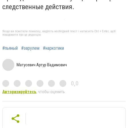
следственные действия.
Якщо ви помітили помилку, виділіть необхідний текст і натисніть Ctrl + Enter, щоб
повідомити про це редакцію
#пьяный
#зарулем
#наркотики
Матусевич Артур Вадимович
0,0
Авторизируйтесь
, чтобы оценить