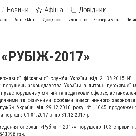
Новини
Афіша
Довідник
мість
Авто / Мото
Довідкова
Фотозвіти
Експерти міста
Пита
 «РУБІЖ-2017»
ержавної фіскальної служби України від 21.08.2015 №
 порушень законодавства України з питань державної м
правопорушень у митній та податковій сферах, встановлен
ичними та фізичними особами вимог чинного законодавс
служби України від 29.12.2016 року № 1045 продовжен
а період з 01.01.2017 р. по 31.12.2017 р.
ведення операції «Рубіж – 2017» порушено 103 справи 
543396 грн.