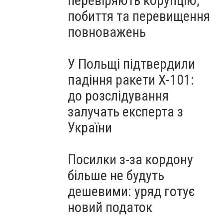
перевіряють корупцію,
побиття та перевищення
повноважень
У Польщі підтвердили
падіння ракети Х-101:
до розслідування
залучать експерта з
України
Посилки з-за кордону
більше не будуть
дешевими: уряд готує
новий податок