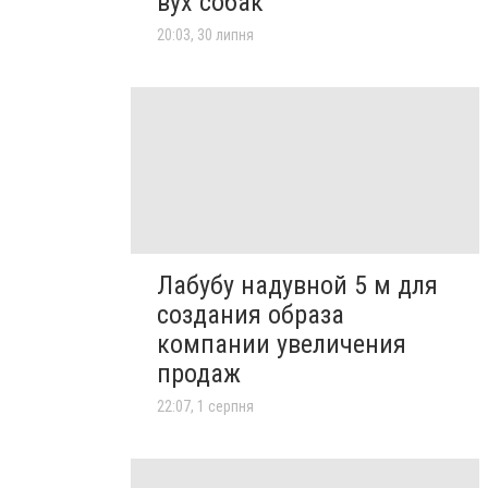
вух собак
20:03, 30 липня
Лабубу надувной 5 м для
создания образа
компании увеличения
продаж
22:07, 1 серпня