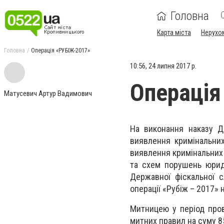
Головна
Карта міста
Нерухо
Головна
Операція «РУБІЖ-2017»
10:56, 24 липня 2017 р.
Операція
Матусевич Артур Вадимович
На виконання наказу Д
виявлення кримінальних
виявлення кримінальних 
та схем порушень юрид
Державної фіскальної 
операції «Рубіж – 2017» н
Митницею у період про
митних правил на суму 8