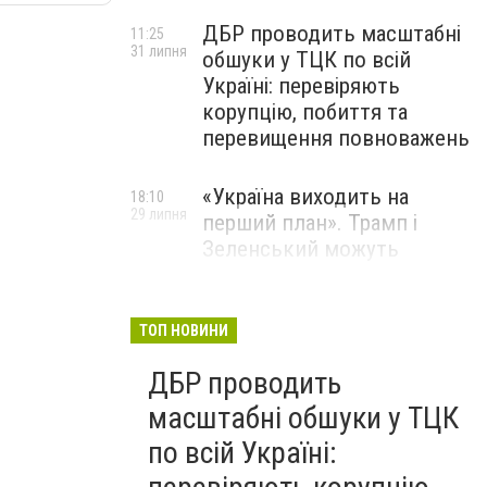
ДБР проводить масштабні
11:25
31 липня
обшуки у ТЦК по всій
Україні: перевіряють
корупцію, побиття та
перевищення повноважень
«Україна виходить на
18:10
29 липня
перший план». Трамп і
Зеленський можуть
використати одне одного у
власних інтересах — NYT
ТОП НОВИНИ
Співробітники СБУ пройшли
18:03
ДБР проводить
29 липня
навчання зі зміцнення
доброчесності й
масштабні обшуки у ТЦК
ефективного урядування
по всій Україні: