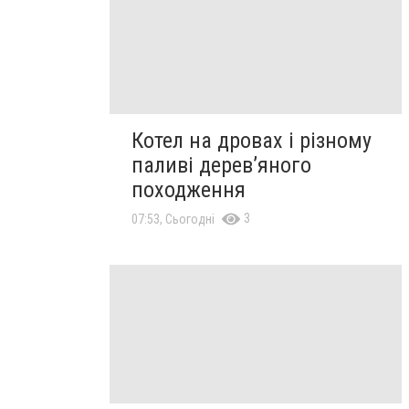
Котел на дровах і різному
паливі дерев’яного
походження
3
07:53, Сьогодні