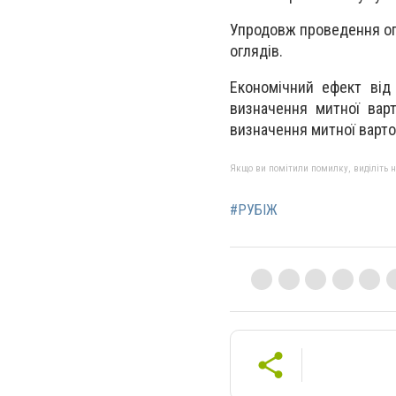
Упродовж проведення опе
оглядів.
Економічний ефект від 
визначення митної варт
визначення митної вартос
Якщо ви помітили помилку, виділіть нео
#РУБІЖ