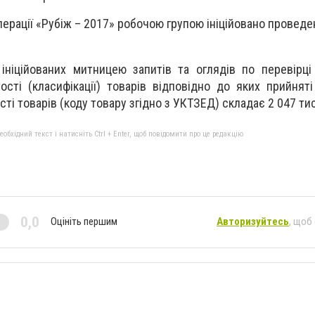
рації «Рубіж – 2017» робочою групою ініційовано проведе
ініційованих митницею запитів та оглядів по перевірці
ості (класифікації) товарів відповідно до яких прийнят
ті товарів (коду товару згідно з УКТЗЕД) складає 2 047 тис
бхідний текст і натисніть Ctrl + Enter, щоб повідомити про це редакцію
0,0
Оцініть першим
Авторизуйтесь
, щоб