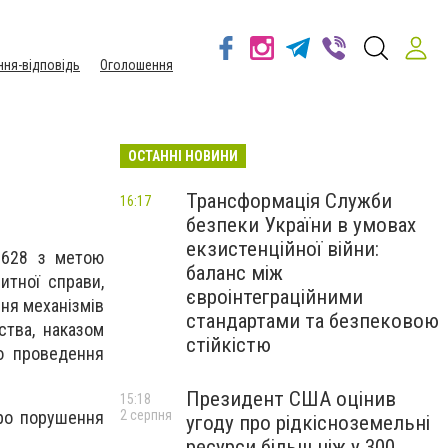
ння-відповідь
Оголошення
ОСТАННІ НОВИНИ
Трансформація Служби
16:17
безпеки України в умовах
екзистенційної війни:
 628 з метою
баланс між
итної справи,
євроінтеграційними
ня механізмів
стандартами та безпековою
тва, наказом
стійкістю
о проведення
Президент США оцінив
15:18
2 серпня
про порушення
угоду про рідкісноземельні
ресурси більш ніж у 300