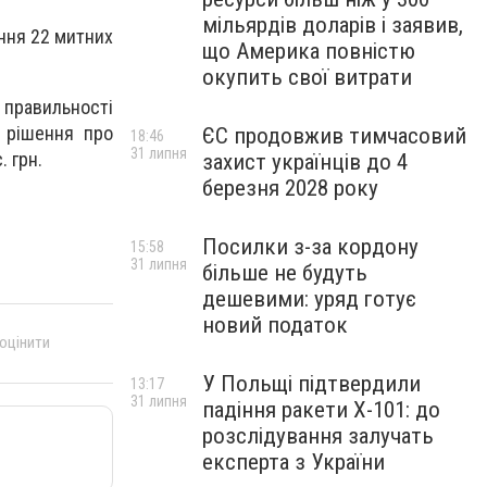
мільярдів доларів і заявив,
ння 22 митних
що Америка повністю
окупить свої витрати
 правильності
і рішення про
ЄС продовжив тимчасовий
18:46
31 липня
. грн.
захист українців до 4
березня 2028 року
Посилки з-за кордону
15:58
31 липня
більше не будуть
дешевими: уряд готує
новий податок
 оцінити
У Польщі підтвердили
13:17
31 липня
падіння ракети Х-101: до
розслідування залучать
експерта з України