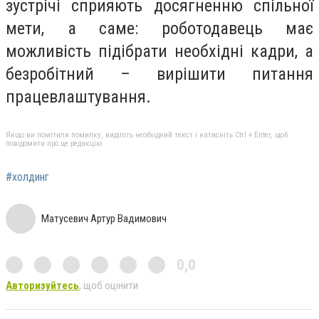
зустрічі сприяють досягненню спільної
мети, а саме: роботодавець має
можливість підібрати необхідні кадри, а
безробітний – вирішити питання
працевлаштування.
Якщо ви помітили помилку, виділіть необхідний текст і натисніть Ctrl + Enter, щоб
повідомити про це редакцію
#холдинг
Матусевич Артур Вадимович
0,0
Авторизуйтесь
, щоб оцінити