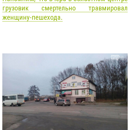
грузовик смертельно травмировал
женщину-пешехода.