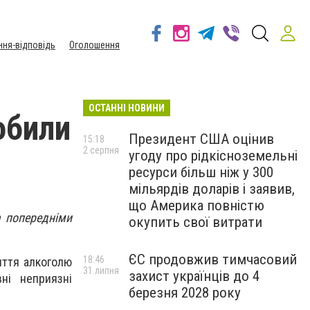
ння-відповідь
Оголошення
ОСТАННІ НОВИНИ
обили
Президент США оцінив
15:18
2 серпня
угоду про рідкісноземельні
ресурси більш ніж у 300
мільярдів доларів і заявив,
що Америка повністю
а попередніми
окупить свої витрати
ЄС продовжив тимчасовий
18:46
иття алкоголю
31 липня
захист українців до 4
ні неприязні
березня 2028 року