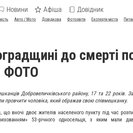
Новини
Афіша
Довідник
мість
Авто / Мото
Довідкова
Фотозвіти
Експерти міста
Пита
оградщині до смерті п
. ФОТО
канців Добровеличківського району, 17 та 22 років. З
ли провчити чоловіка, який ображав свою співмешканку.
и, що вночі двоє жителів населеного пункту під час розп
вихованням» 53-річного односельця, з яким мали дав