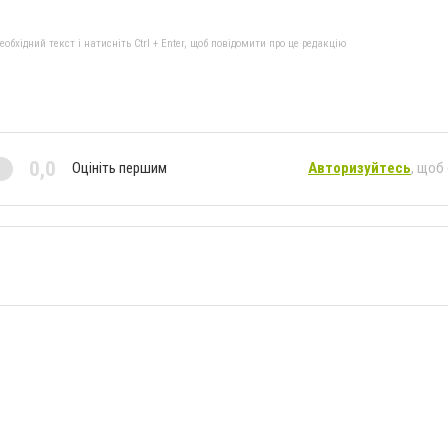
бхідний текст і натисніть Ctrl + Enter, щоб повідомити про це редакцію
0,0
Оцініть першим
Авторизуйтесь
, щоб