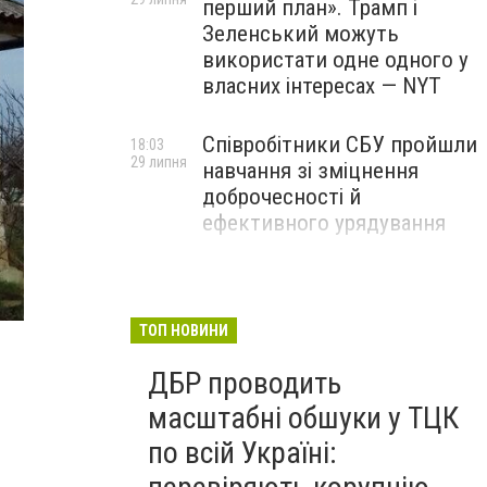
перший план». Трамп і
Зеленський можуть
використати одне одного у
власних інтересах — NYT
Співробітники СБУ пройшли
18:03
29 липня
навчання зі зміцнення
доброчесності й
ефективного урядування
Іран намагався раптово
16:00
29 липня
атакувати американські
війська: у CENTCOM
ТОП НОВИНИ
заявили про перехоплення
ДБР проводить
всіх ракет
масштабні обшуки у ТЦК
по всій Україні: