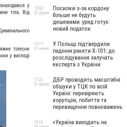
знаходився у
Посилки з-за кордону
15:58
ини тіла. Від
31 липня
більше не будуть
дешевими: уряд готує
новий податок
римінального
У Польщі підтвердили
13:17
яжке тілесне
31 липня
падіння ракети Х-101: до
ння у вигляді
розслідування залучать
експерта з України
ДБР проводить масштабні
11:25
31 липня
обшуки у ТЦК по всій
Україні: перевіряють
корупцію, побиття та
перевищення повноважень
«Україна виходить на
18:10
29 липня