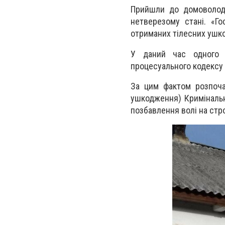
Прийшли до домоволоді
нетверезому стані. «Го
отриманих тілесних ушко
У даний час одного з
процесуального кодексу 
За цим фактом розпоча
ушкодження) Кримінальн
позбавлення волі на стро