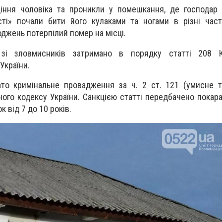
ння чоловіка та проникли у помешкання, де господар 
сті» почали бити його кулаками та ногами в різні част
джень потерпілий помер на місці.
і зловмисників затримано в порядку статті 208 К
України.
то кримінальне провадження за ч. 2 ст. 121 (умисне т
ого кодексу України. Санкцією статті передбачено покара
к від 7 до 10 років.