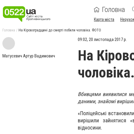
Головна
Карта міста
Нерухо
Головна
На Кіровоградщині до смерті побили чоловіка. ФОТО
09:02, 20 листопада 2017 р.
На Кіров
Матусевич Артур Вадимович
чоловіка
Вбивцями виявилися меш
даними, знайомі виріши
«Поліцейські встановил
вирішили зайнятися «
відносини.