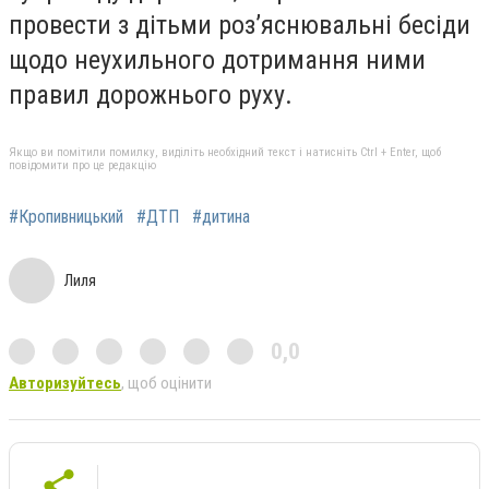
провести з дітьми роз’яснювальні бесіди
щодо неухильного дотримання ними
правил дорожнього руху.
Якщо ви помітили помилку, виділіть необхідний текст і натисніть Ctrl + Enter, щоб
повідомити про це редакцію
#Кропивницький
#ДТП
#дитина
Лиля
0,0
Авторизуйтесь
, щоб оцінити