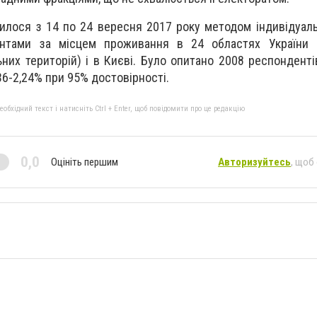
лося з 14 по 24 вересня 2017 року методом індивідуаль
ентами за місцем проживання в 24 областях України 
них територій) і в Києві. Було опитано 2008 респонденті
36-2,24% при 95% достовірності.
бхідний текст і натисніть Ctrl + Enter, щоб повідомити про це редакцію
0,0
Оцініть першим
Авторизуйтесь
, щоб