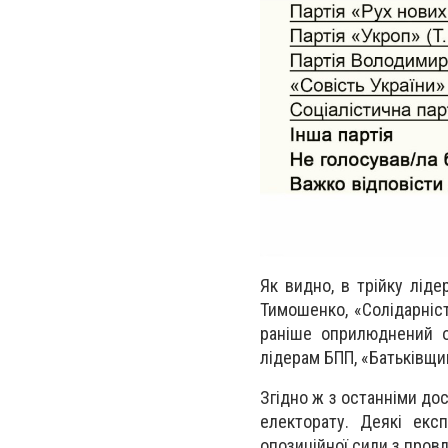
Як видно, в трійку ліде
Тимошенко, «Солідарніс
раніше оприлюднений о
лідерам БПП, «Батьківщи
Згідно ж з останніми до
електорату. Деякі екс
опозиційної сили з пров