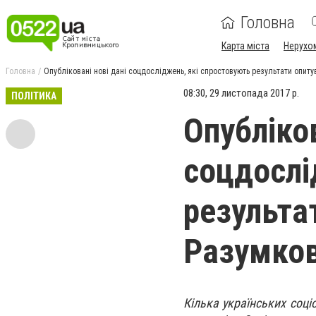
Головна
Карта міста
Нерухо
Головна
Опубліковані нові дані соцдосліджень, які спростовують результати опит
08:30, 29 листопада 2017 р.
ПОЛІТИКА
Опубліков
соцдослі
результа
Разумко
Кілька українських соціо