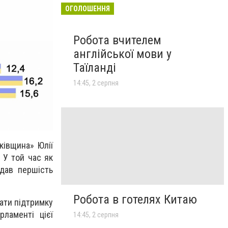
ОГОЛОШЕННЯ
Робота вчителем
англійської мови у
Таїланді
14:45, 2 серпня
ківщина» Юлії
 У той час як
дав першість
Робота в готелях Китаю
ати підтримку
рламенті цієї
14:45, 2 серпня