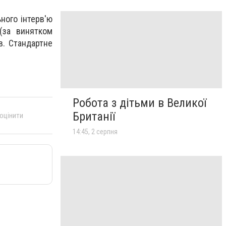
ного інтерв'ю
(за винятком
в. Стандартне
Робота з дітьми в Великої
Британії
 оцінити
14:45, 2 серпня