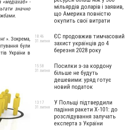
 «медіахаб» -
мільярдів доларів і заявив,
льтати значно
що Америка повністю
ужбами.
окупить свої витрати
ЄС продовжив тимчасовий
18:46
г ». Зокрема,
31 липня
захист українців до 4
итування були
березня 2028 року
тів України в
Посилки з-за кордону
15:58
31 липня
більше не будуть
дешевими: уряд готує
новий податок
У Польщі підтвердили
13:17
31 липня
падіння ракети Х-101: до
розслідування залучать
експерта з України