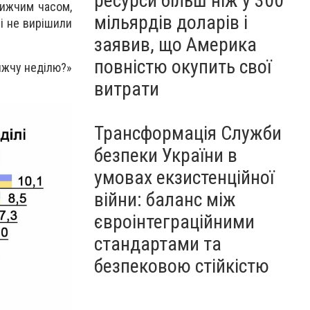
ресурси більш ніж у 300
лижчим часом,
мільярдів доларів і
 і не вирішили
заявив, що Америка
повністю окупить свої
лижчу неділю?»
витрати
Трансформація Служби
безпеки України в
умовах екзистенційної
війни: баланс між
євроінтеграційними
стандартами та
безпековою стійкістю