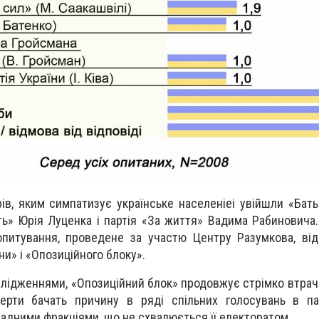
рів, яким симпатизує українське населеніеі увійшли «Бать
ть» Юрія Луценка і партія «За життя» Вадима Рабиновича.
питування, проведене за участю Центру Разумкова, від
ни» і «Опозиційного блоку».
слідженнями, «Опозиційний блок» продовжує стрімко втрач
перти бачать причину в ряді спільних голосувань в па
ладними фракціями, що не схвалюється її електоратом.