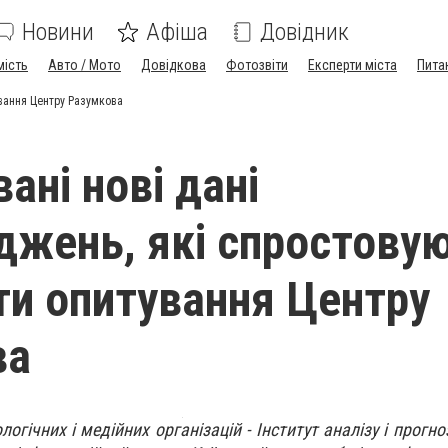
Новини
Афіша
Довідник
мість
Авто / Мото
Довідкова
Фотозвіти
Експерти міста
Пита
ування Центру Разумкова
ані нові дані
джень, які спростову
ти опитування Центру
ва
логічних і медійних організацій - Інститут аналізу і прогно