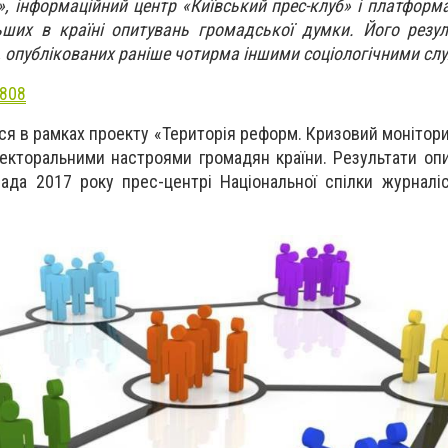
, інформаційний центр «Київський прес-клуб» і платформа
ьших в країні опитувань громадської думки. Його резу
, опублікованих раніше чотирма іншими соціологічними сл
=808
 в рамках проекту «Територія реформ. Кризовий моніторин
лекторальними настроями громадян країни. Результати оп
ада 2017 року прес-центрі Національної спілки журналіс