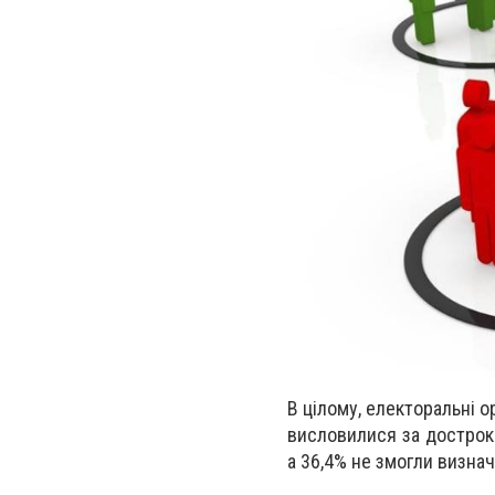
В цілому, електоральні о
висловилися за достроко
а 36,4% не змогли визнач