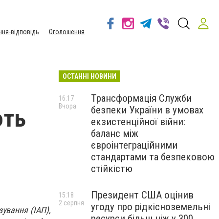
ння-відповідь
Оголошення
ОСТАННІ НОВИНИ
Трансформація Служби
16:17
Вчора
безпеки України в умовах
ють
екзистенційної війни:
баланс між
євроінтеграційними
стандартами та безпековою
стійкістю
Президент США оцінив
15:18
2 серпня
угоду про рідкісноземельні
зування (ІАП),
ресурси більш ніж у 300