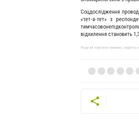
Соцдослідження проводи
«тет-а-тет» з респонд
тимчасово
непідконтроль
відхилення становить 1,
Якщо ви помітили помилку, виділіть нео