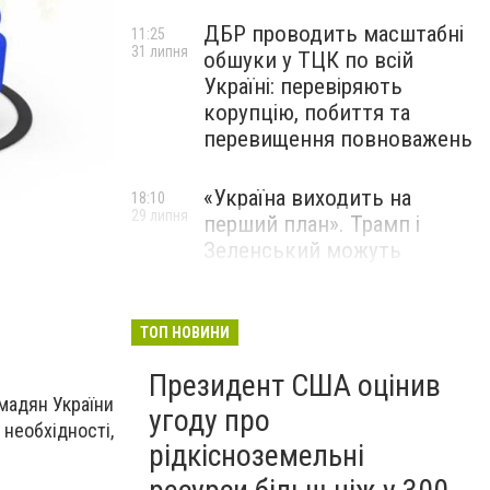
ДБР проводить масштабні
11:25
31 липня
обшуки у ТЦК по всій
Україні: перевіряють
корупцію, побиття та
перевищення повноважень
«Україна виходить на
18:10
29 липня
перший план». Трамп і
Зеленський можуть
використати одне одного у
власних інтересах — NYT
ТОП НОВИНИ
Співробітники СБУ пройшли
18:03
Президент США оцінив
29 липня
навчання зі зміцнення
омадян України
доброчесності й
угоду про
 необхідності,
ефективного урядування
рідкісноземельні