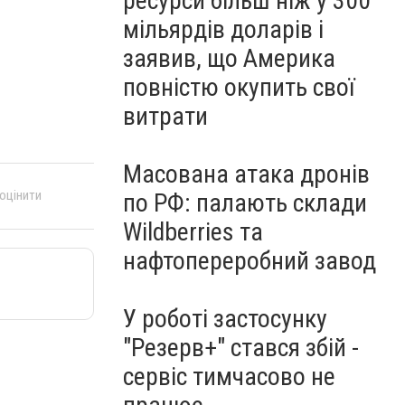
ресурси більш ніж у 300
мільярдів доларів і
заявив, що Америка
повністю окупить свої
витрати
Масована атака дронів
 оцінити
по РФ: палають склади
Wildberries та
нафтопереробний завод
У роботі застосунку
"Резерв+" стався збій -
сервіс тимчасово не