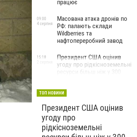
працює
Масована атака дронів по
09:00
4 серпня
РФ: палають склади
Wildberries та
нафтопереробний завод
Президент США оцінив
15:18
2 серпня
угоду про рідкісноземельні
ресурси більш ніж у 300
мільярдів доларів і заявив,
що Америка повністю
окупить свої витрати
ТОП НОВИНИ
Президент США оцінив
угоду про
рідкісноземельні