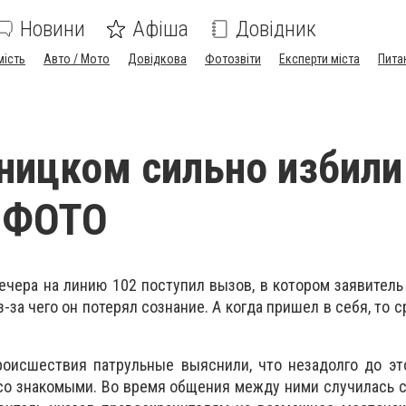
Новини
Афіша
Довідник
мість
Авто / Мото
Довідкова
Фотозвіти
Експерти міста
Пита
ницком сильно избили
 ФОТО
ечера на линию 102 поступил вызов, в котором заявитель
з-за чего он потерял сознание. А когда пришел в себя, то 
роисшествия патрульные выяснили, что незадолго до эт
о знакомыми. Во время общения между ними случилась с