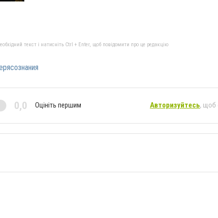
бхідний текст і натисніть Ctrl + Enter, щоб повідомити про це редакцію
ерясознания
0,0
Оцініть першим
Авторизуйтесь
, щоб