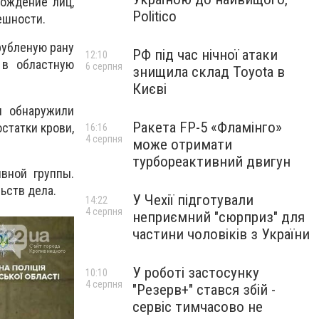
хождение лиц,
Politico
ешности.
рубленую рану
РФ під час нічної атаки
12:10
 в областную
6 серпня
знищила склад Toyota в
Києві
и обнаружили
Ракета FP-5 «Фламінго»
статки крови,
16:16
4 серпня
може отримати
турбореактивний двигун
вной группы.
ьств дела.
У Чехії підготували
14:22
4 серпня
неприємний "сюрприз" для
частини чоловіків з України
У роботі застосунку
10:10
4 серпня
"Резерв+" стався збій -
сервіс тимчасово не