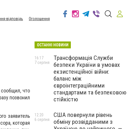
ння-відповідь
Оголошення
ОСТАННІ НОВИНИ
Трансформація Служби
16:17
7 серпня
безпеки України в умовах
екзистенційної війни:
баланс між
євроінтеграційними
 сообщил, что
стандартами та безпековою
сразу позвонил
стійкістю
США повернули рівень
12:20
ого заявитель
6 серпня
обміну розвідданими з
сора, которая
Україною до найвищого, —