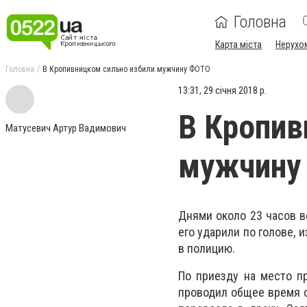
Головна
Карта міста
Нерухо
Головна
В Кропивницком сильно избили мужчину ФОТО
13:31, 29 січня 2018 р.
В Кропив
Матусевич Артур Вадимович
мужчину
Днями около 23 часов в
его ударили по голове, и
в полицию.
По приезду на место п
проводил общее время с