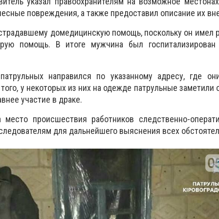
явитель указал правоохранителям на возможное местона
лесные повреждения, а также предоставил описание их вн
страдавшему домедицинскую помощь, поскольку он имел 
орую помощь. В итоге мужчина был госпитализирован
патрульных направился по указанному адресу, где он
того, у некоторых из них на одежде патрульные заметили о
авнее участие в драке.
 место происшествия работников следственно-операти
следователям для дальнейшего выяснения всех обстоятел