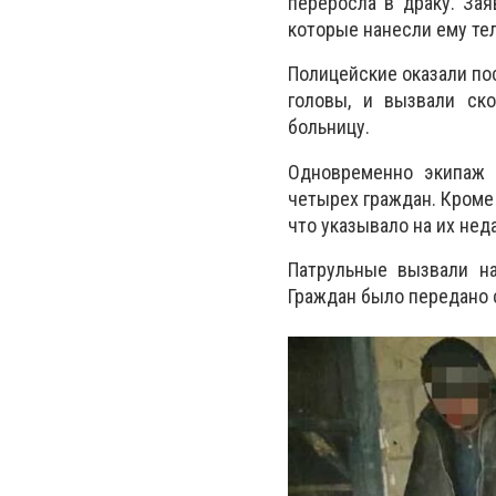
переросла в драку. За
которые нанесли ему те
Полицейские оказали по
головы, и вызвали ск
больницу.
Одновременно экипаж 
четырех граждан. Кроме 
что указывало на их нед
Патрульные вызвали на
Граждан было передано 