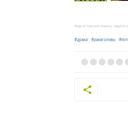
Якщо ви помітили помилку, виділіть нео
#драка
#ранаголовы
#пот