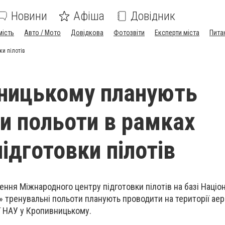
Новини
Афіша
Довідник
мість
Авто / Мото
Довідкова
Фотозвіти
Експерти міста
Пита
ки пілотів
ницькому планують
и польоти в рамках
ідготовки пілотів
ення Міжнародного центру підготовки пілотів на базі Націо
у» тренувальні польоти планують проводити на території аер
ії НАУ у Кропивницькому.