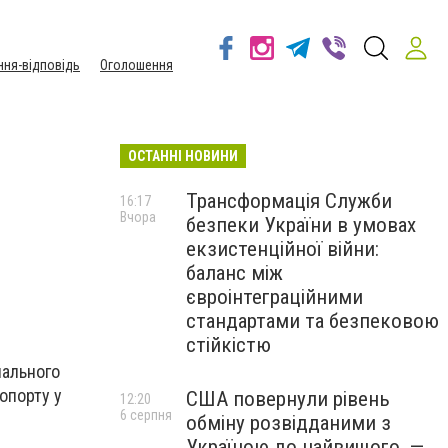
ння-відповідь
Оголошення
ОСТАННІ НОВИНИ
Трансформація Служби
16:17
Вчора
безпеки України в умовах
екзистенційної війни:
баланс між
євроінтеграційними
стандартами та безпековою
стійкістю
нального
опорту у
США повернули рівень
12:20
6 серпня
обміну розвідданими з
Україною до найвищого, —