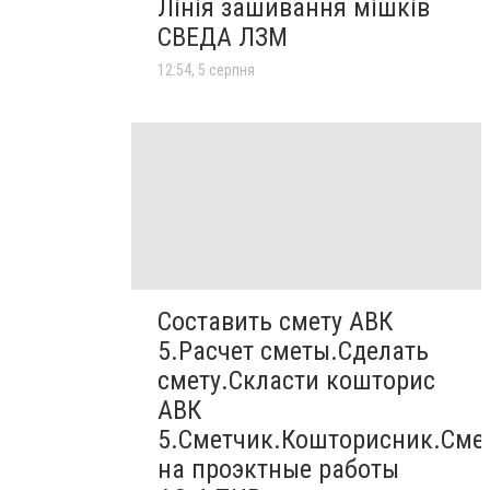
Лінія зашивання мішків
СВЕДА ЛЗМ
12:54, 5 серпня
Составить смету АВК
5.Расчет сметы.Сделать
смету.Скласти кошторис
АВК
5.Сметчик.Кошторисник.Сме
на проэктные работы