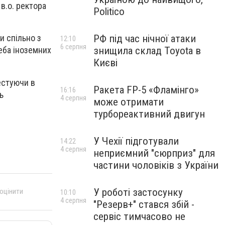
 в.о. ректора
Politico
РФ під час нічної атаки
и спільно з
12:10
6 серпня
знищила склад Toyota в
еба іноземних
Києві
естуючи в
Ракета FP-5 «Фламінго»
16:16
ь
4 серпня
може отримати
турбореактивний двигун
У Чехії підготували
14:22
4 серпня
неприємний "сюрприз" для
частини чоловіків з України
У роботі застосунку
 оцінити
10:10
4 серпня
"Резерв+" стався збій -
сервіс тимчасово не