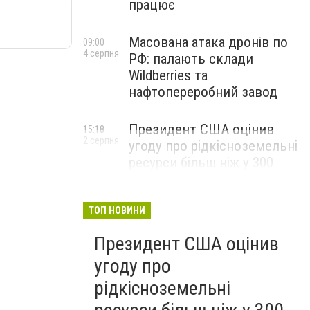
працює
Масована атака дронів по
09:00
4 серпня
РФ: палають склади
Wildberries та
нафтопереробний завод
Президент США оцінив
15:18
2 серпня
угоду про рідкісноземельні
ресурси більш ніж у 300
мільярдів доларів і заявив,
що Америка повністю
окупить свої витрати
ТОП НОВИНИ
Президент США оцінив
угоду про
рідкісноземельні