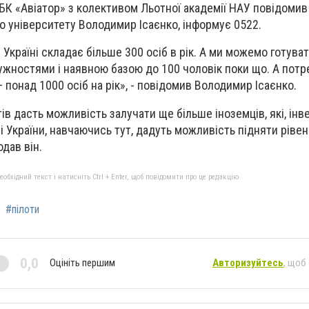
у БК «Авіатор» з колективом Льотної академії НАУ повідомив
го університету Володимир Ісаєнко, інформує 0522.
в Україні складає більше 300 осіб в рік. А ми можемо готуват
жностями і наявною базою до 100 чоловік поки що. А потр
– понад 1000 осіб на рік», - повідомив Володимир Ісаєнко.
ів дасть можливість залучати ще більше іноземців, які, інв
зі України, навчаючись тут, дадуть можливість підняти рівен
одав він.
бхідний текст і натисніть Ctrl + Enter, щоб повідомити про це редакцію
#пілоти
0,0
Оцініть першим
Авторизуйтесь
, щоб