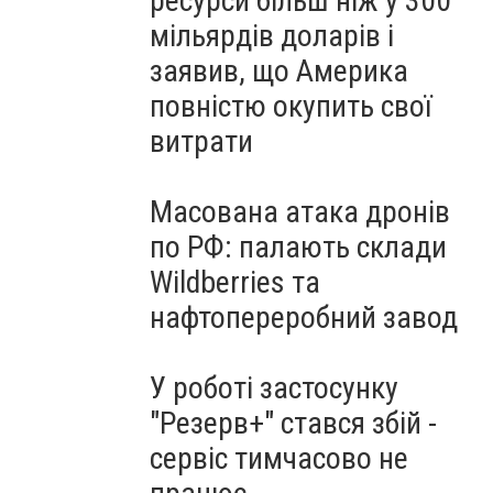
ресурси більш ніж у 300
мільярдів доларів і
заявив, що Америка
повністю окупить свої
витрати
Масована атака дронів
по РФ: палають склади
Wildberries та
нафтопереробний завод
У роботі застосунку
"Резерв+" стався збій -
сервіс тимчасово не