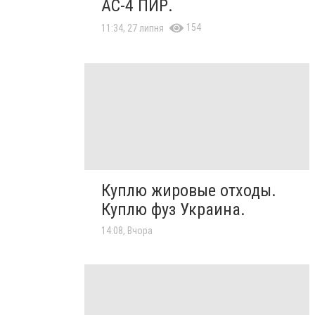
АС-4 ПИР.
154
11:34, 27 липня
Куплю жировые отходы.
Куплю фуз Украина.
14:08, Вчора