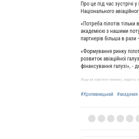
Про це під час зустрічі 
Національного авіаційно
«Потреба пілотів тільки 
академією з нашими поту
партнерів більша в рази 
«Формування ринку пілот
розвиток авіаційної галу
фінансування галузі», - д
Якщо ви помітили помилку, виділіть нео
#Кропивницький
#академія