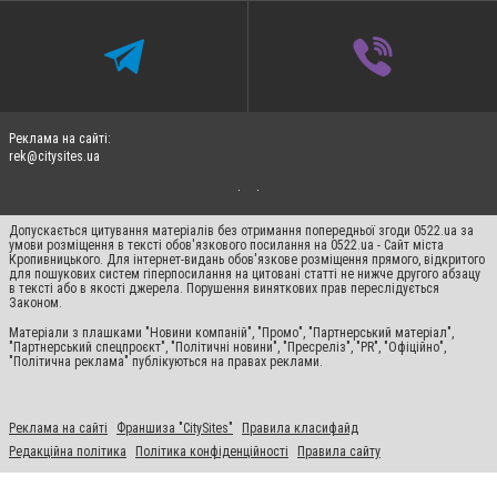
Реклама на сайті:
rek@citysites.ua
Допускається цитування матеріалів без отримання попередньої згоди 0522.ua за
умови розміщення в тексті обов'язкового посилання на 0522.ua - Сайт міста
Кропивницького. Для інтернет-видань обов'язкове розміщення прямого, відкритого
для пошукових систем гіперпосилання на цитовані статті не нижче другого абзацу
в тексті або в якості джерела. Порушення виняткових прав переслідується
Законом.
Матеріали з плашками "Новини компаній", "Промо", "Партнерський матеріал",
"Партнерський спецпроєкт", "Політичні новини", "Пресреліз", "PR", "Офіційно",
"Політична реклама" публікуються на правах реклами.
Реклама на сайті
Франшиза "CitySites"
Правила класифайд
Редакційна політика
Політика конфіденційності
Правила сайту