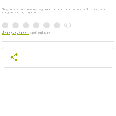
Якщо ви помітили помилку, виділіть необхідний текст і натисніть Ctrl + Enter, щоб
повідомити про це редакцію
0,0
Авторизуйтесь
, щоб оцінити