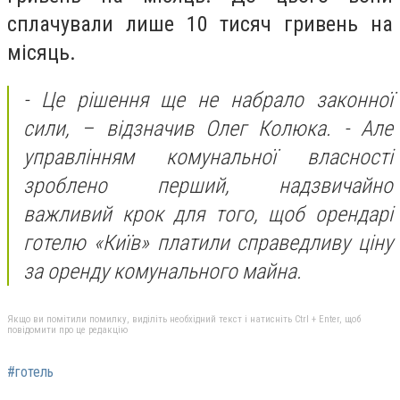
сплачували лише 10 тисяч гривень на
місяць.
- Це рішення ще не набрало законної
сили, – відзначив Олег Колюка. - Але
управлінням комунальної власності
зроблено перший, надзвичайно
важливий крок для того, щоб орендарі
готелю «Київ» платили справедливу ціну
за оренду комунального майна.
Якщо ви помітили помилку, виділіть необхідний текст і натисніть Ctrl + Enter, щоб
повідомити про це редакцію
#готель