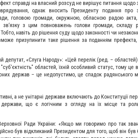
фект справді на власний розсуд не вирішує питання щодо з
оврядування, однак вносить Президенту подання про з
ади, головою громади, окружною, обласною радою акта,
 зв’язку з цим повноважень голови громади, складу р
 Тобто, навіть до рішення суду щодо законності чи незакон
зможе призупинити таке рішення за поданням префекта,
ний депутат, «Слуга Народу»: «Цей перелік (ред. – областей)
 "суб'єктність" областей, їхній особливий статус, тому це
арних держав – це недопустимо, це спадок радянського м
ивні, а не унітарні держави включають до Конституції пере
 держави, що є логічним з огляду на їх місце та роль
 Верховної Ради України: «Якщо ми говоримо про так зва
 дійсно був відкликаний Президентом для того, щоб він був