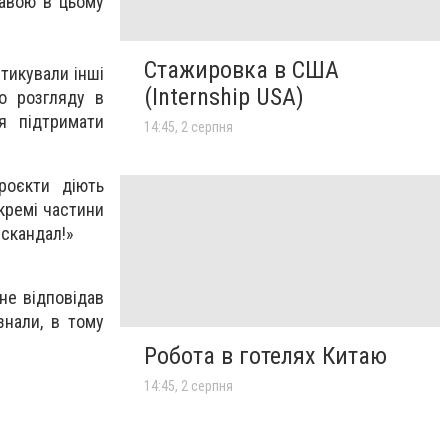
жавою в цьому
Стажировка в США
тикували інші
(Internship USA)
го розгляду в
ся підтримати
14:45, 2 серпня
роєкти діють
окремі частини
 скандал!»
не відповідав
знали, в тому
Робота в готелях Китаю
14:45, 2 серпня