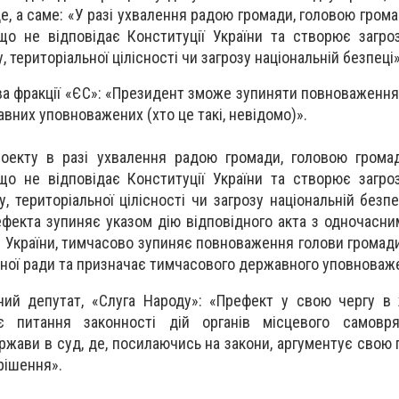
е, а саме: «У разі ухвалення радою громади, головою гром
що не відповідає Конституції України та створює загр
 територіальної цілісності чи загрозу національній безпеці»
лова фракції «ЄС»: «Президент зможе зупиняти повноваження
них уповноважених (хто це такі, невідомо)».
роекту в разі ухвалення радою громади, головою грома
що не відповідає Конституції України та створює загр
, територіальної цілісності чи загрозу національній безп
ефекта зупиняє указом дію відповідного акта з одночасн
 України, тимчасово зупиняє повноваження голови громади
сної ради та призначає тимчасового державного уповноваж
одний депутат, «Слуга Народу»: «Префект у свою чергу в
є питання законності дій органів місцевого самовря
ержави в суд, де, посилаючись на закони, аргументує свою 
рішення».