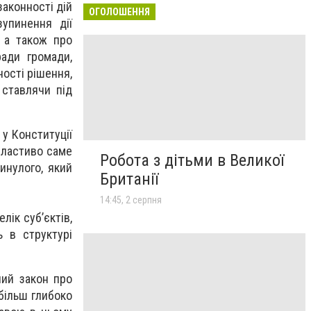
аконності дій
ОГОЛОШЕННЯ
упинення дії
 а також про
ади громади,
ності рішення,
 ставлячи під
 у Конституції
 властиво саме
Робота з дітьми в Великої
инулого, який
Британії
14:45, 2 серпня
лік суб’єктів,
 в структурі
ний закон про
 більш глибоко