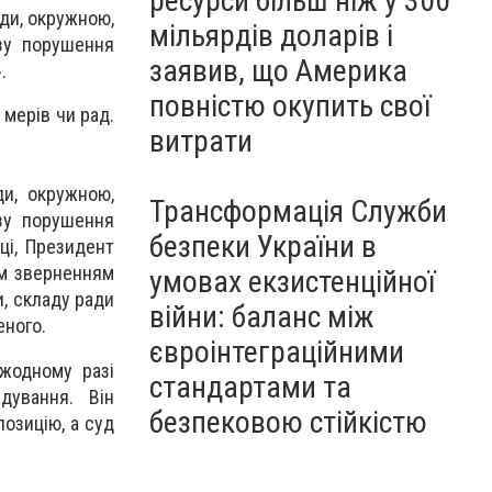
ресурси більш ніж у 300
ади, окружною,
мільярдів доларів і
озу порушення
заявив, що Америка
.
повністю окупить свої
 мерів чи рад.
витрати
ди, окружною,
Трансформація Служби
озу порушення
безпеки України в
еці, Президент
им зверненням
умовах екзистенційної
, складу ради
війни: баланс між
еного.
євроінтеграційними
 жодному разі
стандартами та
дування. Він
безпековою стійкістю
позицію, а суд