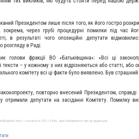
нням тих викликів, які будуть стояти перед нашою дер
каний Президентом лише після того, як його гостро розкри
, зокрема, через грубі процедурні помилки під час йо
еті, в результаті чого опозиційні депутати відмовили
о розгляду в Раді.
ник голови фракції ВО «Батьківщина»: «Всі ці законоп
і тексти – у кожному з них відрізняються або статті, або 
фільного комітету всі ці факти було виявлено. Був страшний
 законопроекту, повторно внесений Президентом, справді 
яку отримали депутати на засіданні Комітету. Помилку ви
бхідний текст і натисніть Ctrl + Enter, щоб повідомити про це редакцію
тати