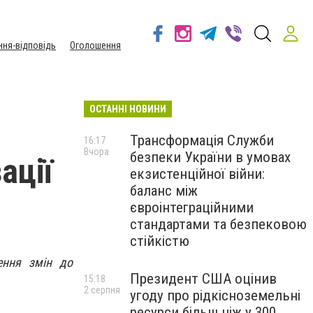
ння-відповідь
Оголошення
ОСТАННІ НОВИНИ
Трансформація Служби
16:17
Вчора
безпеки України в умовах
ації
екзистенційної війни:
баланс між
євроінтеграційними
стандартами та безпековою
стійкістю
ення змін до
Президент США оцінив
15:18
2 серпня
угоду про рідкісноземельні
ресурси більш ніж у 300