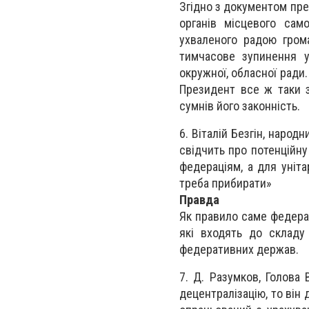
Згідно з документом пре
органів місцевого сам
ухваленого радою гром
тимчасове зупинення у
окружної, обласної ради.
Президент все ж таки 
сумнів його законність.
6. Віталій Безгін, народ
свідчить про потенційну
федераціям, а для уніт
треба прибирати»
Правда
Як правило саме федерат
які входять до складу
федеративних держав.
7. Д. Разумков, Голова
децентралізацію, то він