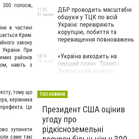
300 голосів,
ДБР проводить масштабні
11:25
31 липня
обшуки у ТЦК по всій
Україні: перевіряють
їни в частині
корупцію, побиття та
шається Крим.
перевищення повноважень
йного закону
 України. При
«Україна виходить на
18:10
емих районів
29 липня
перший план». Трамп і
ом, навіть з
Зеленський можуть
використати одне одного у
власних інтересах — NYT
тесту, тому що
ТОП НОВИНИ
ра, керівника
Співробітники СБУ пройшли
18:03
 префекта. Це
Президент США оцінив
29 липня
навчання зі зміцнення
доброчесності й
угоду про
ефективного урядування
рідкісноземельні
ово зупиняти
оли саме такі