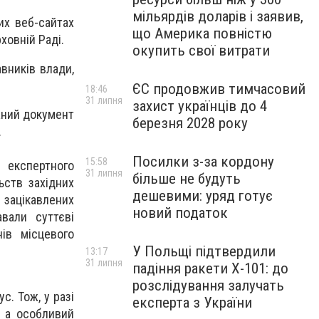
мільярдів доларів і заявив,
их веб-сайтах
що Америка повністю
ховній Раді.
окупить свої витрати
авників влади,
ЄС продовжив тимчасовий
18:46
31 липня
захист українців до 4
ваний документ
березня 2028 року
.
Посилки з-за кордону
15:58
експертного
31 липня
більше не будуть
ьств західних
дешевими: уряд готує
 зацікавлених
новий податок
вали суттєві
ів місцевого
У Польщі підтвердили
13:17
31 липня
падіння ракети Х-101: до
розслідування залучать
с. Тож, у разі
експерта з України
, а особливий