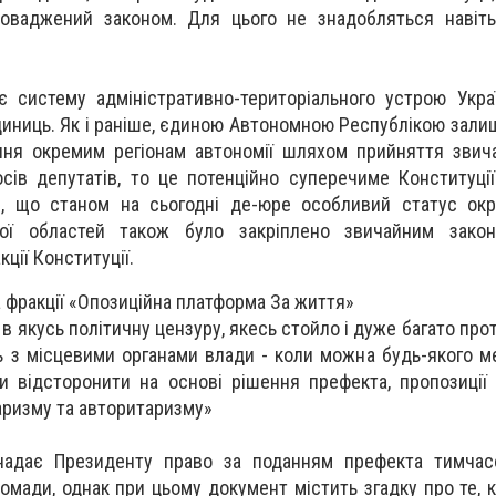
оваджений законом. Для цього не знадобляться навіть 
 систему адміністративно-територіального устрою Укра
диниць. Як і раніше, єдиною Автономною Республікою зали
ня окремим регіонам автономії шляхом прийняття звича
сів депутатів, то це потенційно суперечиме Конституції
и, що станом на сьогодні де-юре особливий статус окр
кої областей також було закріплено звичайним закон
ції Конституції.
а фракції «Опозиційна платформа За життя»
в якусь політичну цензуру, якесь стойло і дуже багато про
 з місцевими органами влади - коли можна будь-якого ме
и відсторонити на основі рішення префекта, пропозиції
ризму та авторитаризму»
надає Президенту право за поданням префекта тимчас
мади, однак при цьому документ містить згадку про те, к