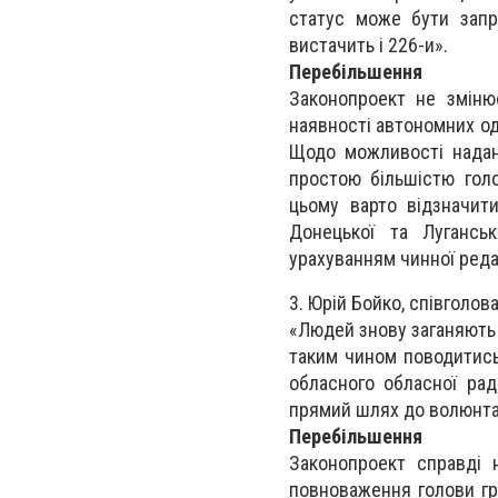
статус може бути запр
вистачить і 226-и».
Перебільшення
Законопроект не змінює
наявності автономних о
Щодо можливості надан
простою більшістю голо
цьому варто відзначит
Донецької та Лугансь
урахуванням чинної редак
3. Юрій Бойко, співголов
«Людей знову заганяють 
таким чином поводитись
обласного обласної рад
прямий шлях до волюнта
Перебільшення
Законопроект справді 
повноваження голови гро