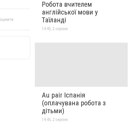
Робота вчителем
англійської мови у
Таїланді
 оцінити
14:45, 2 серпня
Au pair Іспанія
(оплачувана робота з
дітьми)
14:45, 2 серпня