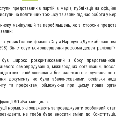
тупи представників партій в медіа, публікації на офіційн
 виступи на політичних ток-шоу та заяви під час роботи у Вер
 низку маніпуляцій та перебільшень, як зі сторони предст
 заяви:
 заступник Голови фракції «Слуга Народу»: «Дуже збалансо
598). Він стосується завершення реформи децентралізації»
був широко розкритикований з боку представників 
сцевого самоврядування, міжнародних організацій, посол
підготовка здійснювалася без належного залучення всіх
ння документу не були збалансованими, оскільки нада
нту та префектам, обмежуючи при цьому права орган
фракції ВО «Батьківщина»:
уції норми, які заважають запроваджувати особливий стату
резидента, не треба буде вносити зміни до Конституції