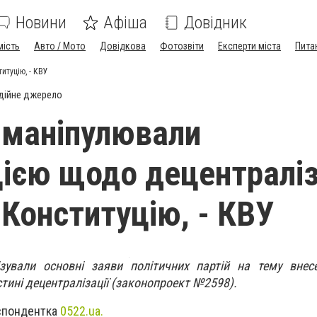
Новини
Афіша
Довідник
мість
Авто / Мото
Довідкова
Фотозвіти
Експерти міста
Пита
итуцію, - КВУ
дійне джерело
 маніпулювали
ією щодо децентраліз
 Конституцію, - КВУ
зували основні заяви політичних партій на тему внес
стині децентралізації (законопроект №2598).
спондентка
0522.ua.