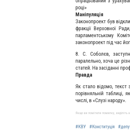
опрацьований з урахува
році»
Маніпуляція
Законопроект був відкли
фракції Верховної Ради
парламентському Коміт
законопроект під час йог
8. С. Соболєв, заступ
паралельно, хоча це різн
статей. На засіданні про
Правда
Як стало відомо, текст
порівняльній таблиці, 
числі, в «Слузі народу».
Якщо ви помітили помилку, виділіть нео
#КВУ
#Конституція
#депу