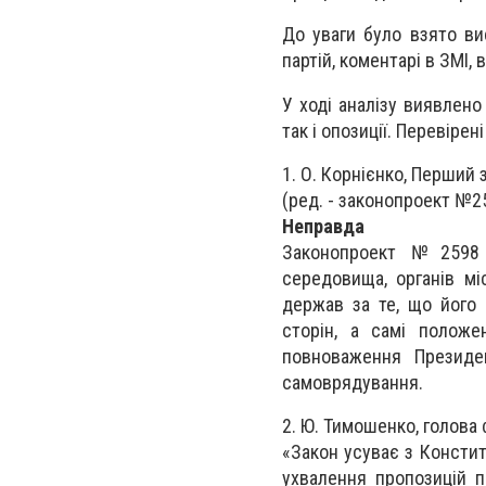
До уваги було взято вис
партій, коментарі в ЗМІ,
У ході аналізу виявлено
так і опозиції. Перевірені
1. О. Корнієнко, Перший
(ред. - законопроект №2
Неправда
Законопроект №2598 
середовища, органів мі
держав за те, що його 
сторін, а самі положе
повноваження Президе
самоврядування.
2. Ю. Тимошенко, голова 
«Закон усуває з Констит
ухвалення пропозицій п