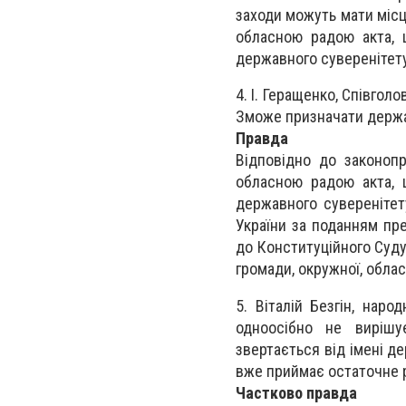
заходи можуть мати місц
обласною радою акта, 
державного суверенітету,
4. І. Геращенко, Співго
Зможе призначати держав
Правда
Відповідно до законоп
обласною радою акта, 
державного суверенітету
України за поданням пр
до Конституційного Суду
громади, окружної, обла
5. Віталій Безгін, нар
одноосібно не вирішу
звертається від імені д
вже приймає остаточне 
Частково правда