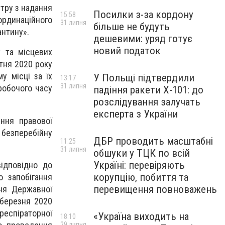
тру з надання
Посилки з-за кордону
15:58
ординаційного
31 липня
більше не будуть
антину».
дешевими: уряд готує
новий податок
х та місцевих
ітня 2020 року
 місці за їх
У Польщі підтвердили
13:17
31 липня
робочого часу
падіння ракети Х-101: до
розслідування залучать
експерта з України
ання правової
 безперебійну
ДБР проводить масштабні
11:25
31 липня
обшуки у ТЦК по всій
Україні: перевіряють
ідповідно до
корупцію, побиття та
 запобігання
перевищення повноважень
ння Державної
 березня 2020
 респіраторної
«Україна виходить на
18:10
29 липня