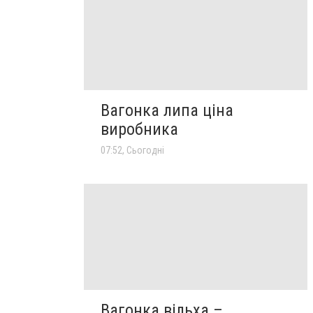
Вагонка липа ціна
виробника
07:52, Сьогодні
Вагонка вільха –