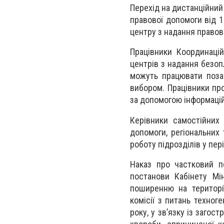
Перехід на дистанційни
правової допомоги від 
центру з надання правово
Працівники Координацій
центрів з надання безоп
можуть працювати поза
вибором. Працівники пр
за допомогою інформацій
Керівники самостійних 
допомоги, регіональних
роботу підрозділів у пер
Наказ про частковий п
постанови Кабінету Мі
поширенню на територі
комісії з питань техног
року, у зв’язку із загос