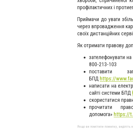
хвороби, спричиненої к
профілактичних і протиеп
Приймачи до уваги збіль
через впровадження кар
своїх дистанційних серв
Як отримати правову до
зателефонувати на
800-213-103
поставити з
БПД
https://www.fa
написати на елект
сайті системи БПД
скористатися правн
прочитати прав
допомога»
https://t
Якщо ви помітили помилку, виділіть нео