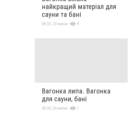
найкращий матеріал для
сауни та бані
4
08:30, 24 липня
Вагонка липа. Вагонка
для сауни, бані
1
08:30, 24 липня