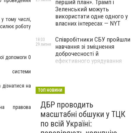
го проведення
перший план». Трамп і
Зеленський можуть
використати одне одного у
у тому числі,
власних інтересах — NYT
осилює роботу
Співробітники СБУ пройшли
18:03
29 липня
навчання зі зміцнення
доброчесності й
вої допомоги
0
ефективного урядування
и системи
Іран намагався раптово
16:00
29 липня
атакувати американські
 дізнатися на
війська: у CENTCOM
ТОП НОВИНИ
заявили про перехоплення
ДБР проводить
всіх ракет
тна правова
масштабні обшуки у ТЦК
по всій Україні: