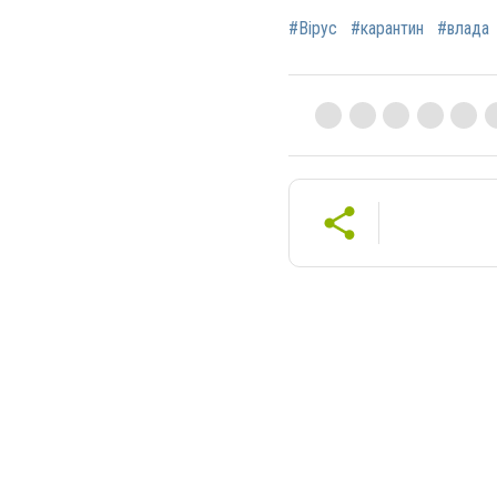
#Вірус
#карантин
#влада