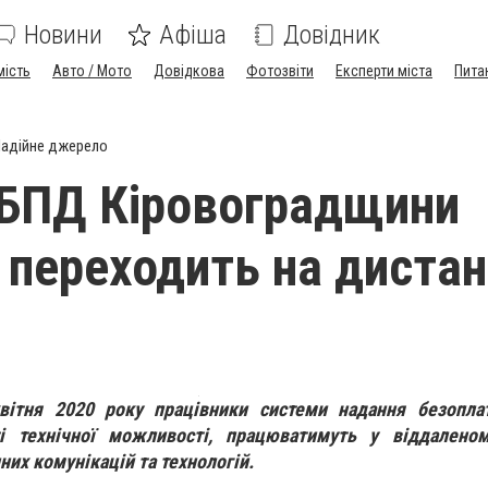
Новини
Афіша
Довідник
мість
Авто / Мото
Довідкова
Фотозвіти
Експерти міста
Пита
адійне джерело
БПД Кіровоградщини
 переходить на дистан
ітня 2020 року працівники системи надання безоплат
і технічної можливості, працюватимуть у віддаленом
их комунікацій та технологій.