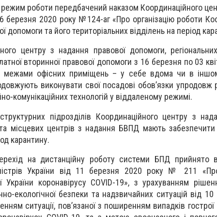
й режим роботи передбачений наказом Координаційного цен
16 березня 2020 року №124-аг «Про організацію роботи Ко
ї допомоги та його територіальних відділень на період кар
ного центру з надання правової допомоги, регіональни
латної вторинної правової допомоги з 16 березня по 03 кв
 межами офісних приміщень – у себе вдома чи в іншому
одовжують виконувати свої посадові обов’язки упродовж 
но-комунікаційних технологій у віддаленому режимі.
структурних підрозділів Координаційного центру з над
 та місцевих центрів з надання БВПД мають забезпечити
іод карантину.
ерехід на дистанційну роботу системи БПД прийнято в
ністрів України від 11 березня 2020 року № 211 «Про
ї України коронавірусу COVID-19», з урахуванням ріше
енно-екологічної безпеки та надзвичайних ситуацій від 10
тренням ситуації, пов’язаної з поширенням випадків гострої