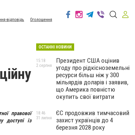
ння-відповідь
Оголошення
ОСТАННІ НОВИНИ
Президент США оцінив
15:18
2 серпня
угоду про рідкісноземельні
ційну
ресурси більш ніж у 300
мільярдів доларів і заявив,
що Америка повністю
окупить свої витрати
ЄС продовжив тимчасовий
ної правової
18:46
31 липня
захист українців до 4
у доступі із
березня 2028 року