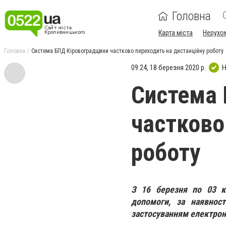
Головна
Карта міста
Нерухо
Головна
Система БПД Кіровоградщини частково переходить на дистанційну роботу
09:24, 18 березня 2020 р.
Н
Система 
частково
роботу
З 16 березня по 03 кв
допомоги, за наявност
застосуванням електронн