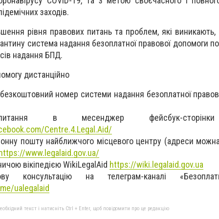
оронавірусу COVID-19, та з метою своєчасного і повно
ідемічних заходів.
шення рівня правових питань та проблем, які виникають, 
антину система надання безоплатної правової допомоги п
ісів надання БПД.
помогу дистанційно
 безкоштовний номер системи надання безоплатної право
апитання в месенджер фейсбук-сторінк
cebook.com/Centre.4.Legal.Aid/
ронну пошту найближчого місцевого центру (адреси можна
https://www.legalaid.gov.ua/
ичою вікіпедією WikiLegalAid
https://wiki.legalaid.gov.ua
ову консультацію на телеграм-каналі «Безопла
.me/ualegalaid
бхідний текст і натисніть Ctrl + Enter, щоб повідомити про це редакцію