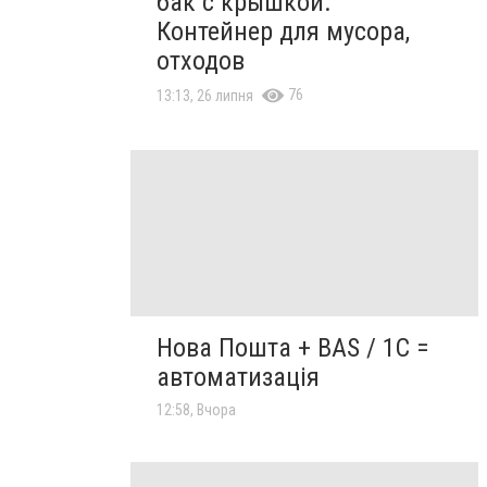
бак с крышкой.
Контейнер для мусора,
отходов
76
13:13, 26 липня
Нова Пошта + BAS / 1C =
автоматизація
12:58, Вчора