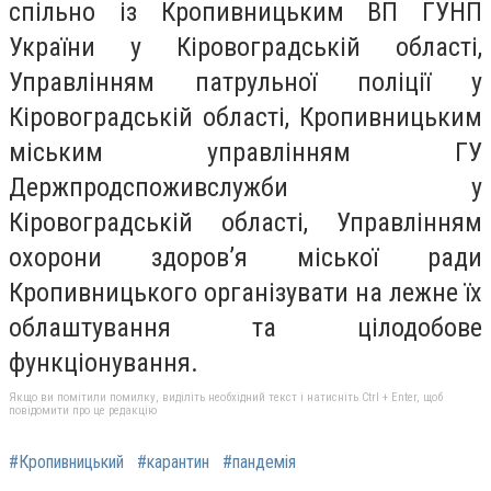
спільно із Кропивницьким ВП ГУНП
України у Кіровоградській області,
Управлінням патрульної поліції у
Кіровоградській області, Кропивницьким
міським управлінням ГУ
Держпродспоживслужби у
Кіровоградській області, Управлінням
охорони здоров’я міської ради
Кропивницького організувати на лежне їх
облаштування та цілодобове
функціонування.
Якщо ви помітили помилку, виділіть необхідний текст і натисніть Ctrl + Enter, щоб
повідомити про це редакцію
#Кропивницький
#карантин
#пандемія